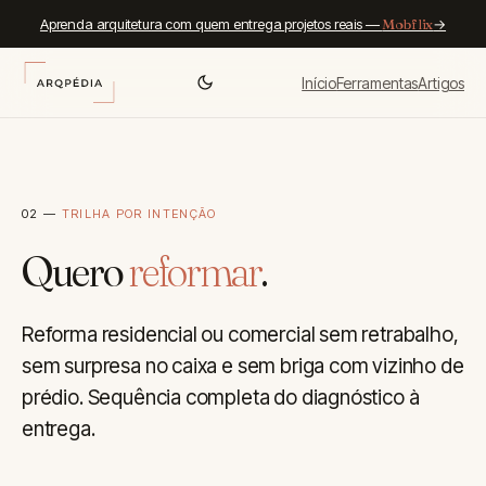
Aprenda arquitetura com quem entrega projetos reais —
Mobflix
→
Início
Ferramentas
Artigos
02 —
TRILHA POR INTENÇÃO
Quero
reformar
.
Reforma residencial ou comercial sem retrabalho,
sem surpresa no caixa e sem briga com vizinho de
prédio. Sequência completa do diagnóstico à
entrega.