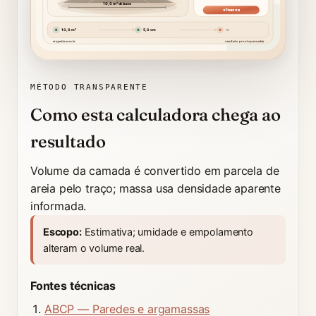
10,0 m² de base
×1 sacos
10,0 m²
5,0 cm
—
arqpedia.com.br
resultado pronto para salvar
Seu cálculo, desenhado:
A camada executada e o volume físico de are
volume físico
granulação ilustrada
resultado reservado
MÉTODO TRANSPARENTE
Como esta calculadora chega ao
resultado
Volume da camada é convertido em parcela de
areia pelo traço; massa usa densidade aparente
informada.
Escopo:
Estimativa; umidade e empolamento
alteram o volume real.
Fontes técnicas
ABCP — Paredes e argamassas