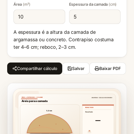
Área
(m²)
Espessura da camada
(cm)
A espessura é a altura da camada de
argamassa ou concreto. Contrapiso costuma
ter 4–6 cm; reboco, 2–3 cm.
Compartilhar cálculo
Salvar
Baixar PDF
ÁREA × ESPESSURA → VOLUME
ARQPEDIA · CÁLCULO DESENHADO
Areia para a camada
RESULTADO
5,0 cm
Resultado
—