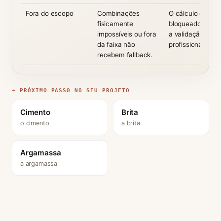
Fora do escopo
Combinações
O cálculo é
fisicamente
bloqueado e orie
impossíveis ou fora
a validação
da faixa não
profissional.
recebem fallback.
➜ PRÓXIMO PASSO NO SEU PROJETO
Cimento
Brita
o cimento
a brita
Argamassa
a argamassa