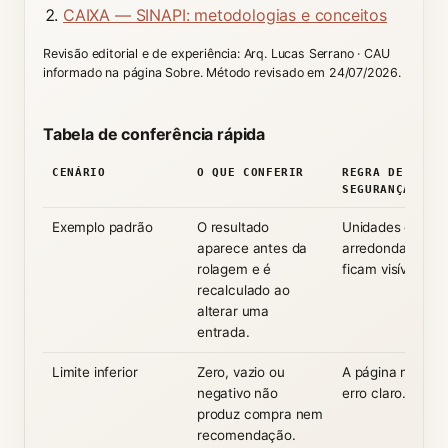
CAIXA — SINAPI: metodologias e conceitos
Revisão editorial e de experiência: Arq. Lucas Serrano · CAU
informado na página Sobre. Método revisado em 24/07/2026.
Tabela de conferência rápida
CENÁRIO
O QUE CONFERIR
REGRA DE
SEGURANÇA
Exemplo padrão
O resultado
Unidades e
aparece antes da
arredondamento
rolagem e é
ficam visíveis.
recalculado ao
alterar uma
entrada.
Limite inferior
Zero, vazio ou
A página mostra
negativo não
erro claro.
produz compra nem
recomendação.