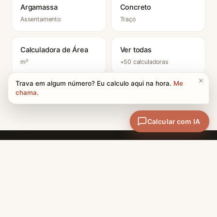
Argamassa
Concreto
Assentamento
Traço
Calculadora de Área
Ver todas
m²
+50 calculadoras
CATEGORIAS
Materiais e Técnicas
A maior enciclopédia de
Projetos e Design
arquitetura do Brasil + 50
calculadoras profissionais.
Carreira
Conteúdo técnico de
História