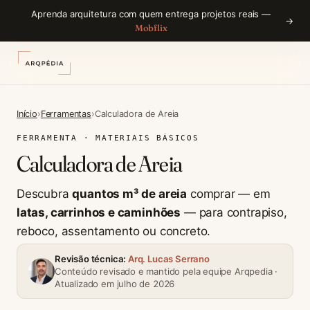
Aprenda arquitetura com quem entrega projetos reais —
→
Mobflix
Início
›
Ferramentas
›
Calculadora de Areia
FERRAMENTA · MATERIAIS BÁSICOS
Calculadora de Areia
Descubra
quantos m³ de areia
comprar — em
latas, carrinhos e caminhões
— para contrapiso,
reboco, assentamento ou concreto.
Revisão técnica:
Arq. Lucas Serrano
Conteúdo revisado e mantido pela equipe Arqpedia ·
Atualizado em julho de 2026