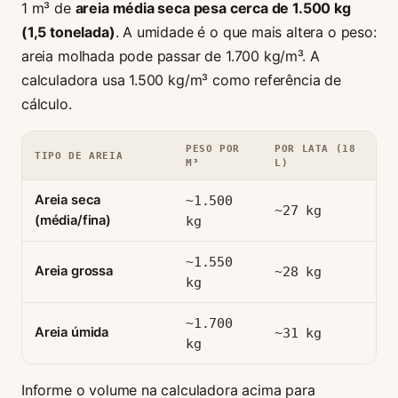
1 m³ de
areia média seca pesa cerca de 1.500 kg
(1,5 tonelada)
. A umidade é o que mais altera o peso:
areia molhada pode passar de 1.700 kg/m³. A
calculadora usa 1.500 kg/m³ como referência de
cálculo.
PESO POR
POR LATA (18
TIPO DE AREIA
M³
L)
Areia seca
~1.500
~27 kg
(média/fina)
kg
~1.550
Areia grossa
~28 kg
kg
~1.700
Areia úmida
~31 kg
kg
Informe o volume na calculadora acima para