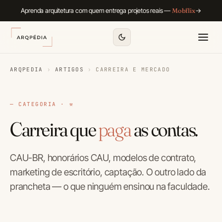
Aprenda arquitetura com quem entrega projetos reais —
Mobflix
→
ARQPEDIA
›
ARTIGOS
›
CARREIRA E MERCADO
— CATEGORIA · ⚒
Carreira que
paga
as contas.
CAU-BR, honorários CAU, modelos de contrato,
marketing de escritório, captação. O outro lado da
prancheta — o que ninguém ensinou na faculdade.