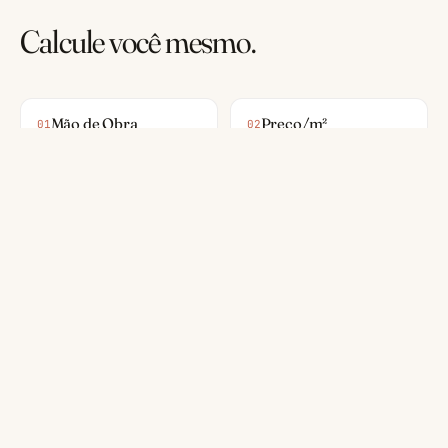
Calcule você mesmo.
Mão de Obra
Preço/m²
01
02
Orçamento
Custo CUB
03
04
Financiamento
05
— NEWSLETTER
Receba os melhores artigos da semana.
1 email por semana com novidades técnicas, ferramentas