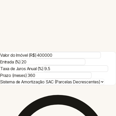
— CURSO MOBFLIX RECOMENDADO
Como Vender Projetos de Decoração
Conhecer curso
→
3h
Como Funciona o Simulador de
Financiamento Imobiliário
O simulador de financiamento imobiliário da ArqPedia permite
calcular as parcelas, juros totais e o valor total pago ao longo
do financiamento. Você pode comparar os dois principais
sistemas de amortização utilizados no Brasil:
SAC
(Sistema de
Amortização Constante) e
Price
(Tabela Price).
No sistema
SAC
, a amortização é constante e os juros
diminuem ao longo do tempo, resultando em parcelas