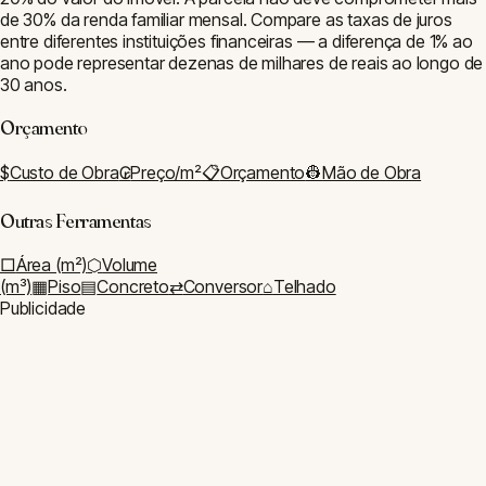
de 30% da renda familiar mensal. Compare as taxas de juros
entre diferentes instituições financeiras — a diferença de 1% ao
ano pode representar dezenas de milhares de reais ao longo de
30 anos.
Orçamento
$
Custo de Obra
₢
Preço/m²
📋
Orçamento
👷
Mão de Obra
Outras Ferramentas
□
Área (m²)
⬡
Volume
(m³)
▦
Piso
▤
Concreto
⇄
Conversor
⌂
Telhado
Ferramentas de
Orçamento
$
Custo de Obra
₢
Preço/m²
📋
Orçamento
👷
Mão de Obra
Outras Ferramentas
□
Área (m²)
⬡
Volume