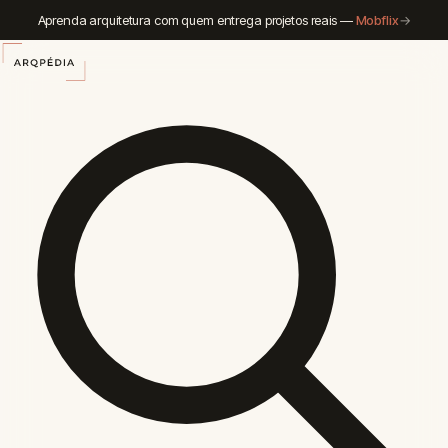
Aprenda arquitetura com quem entrega projetos reais —
Mobflix
→