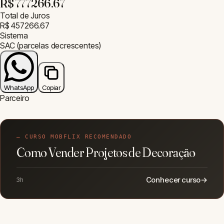
R$ 777266.67
Total de Juros
R$ 457266.67
Sistema
SAC (parcelas decrescentes)
WhatsApp
Copiar
Parceiro
— CURSO MOBFLIX RECOMENDADO
Como Vender Projetos de Decoração
Conhecer curso
→
3h