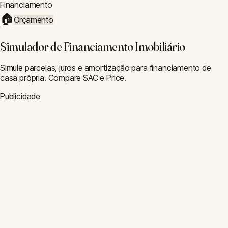
Custo Total
Total Pago
R$ 777266.67
Total de Juros
R$ 457266.67
Sistema
SAC (parcelas decrescentes)
WhatsApp
Copiar
Parceiro