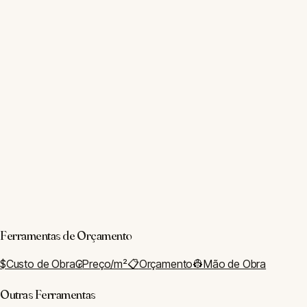
50 ferramentas
484 artigos
3 trilhas
CATEGORIAS
Materiais
Projetos
Softwares
Carreira
História
Sustentabilidade
INSTITUCIONAL
Sobre