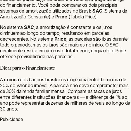
Financiamento
Mão de Obra
Materiais
Piso
Concreto
Madeira
Cimento
Telhas
Areia
Tijolo
Forro
Argamassa
Brita
Estrutura
Telhado
Escada
Laje
Rampa
Viga