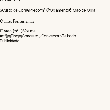
Tinta
Rejunte
Rodapé
Azulejo
Área Externa
Grama
Cerca
Deck
Paver
Decoração
Papel de Parede
Cortina
Planejamento
Vistoria
Cronograma