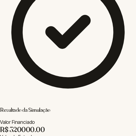
decrescentes. No sistema
Price
, as parcelas são fixas durante
todo o período, mas os juros são maiores no início. O SAC
geralmente resulta em um custo total menor, enquanto o Price
oferece previsibilidade nas parcelas.
Dicas para o Financiamento
A maioria dos bancos brasileiros exige uma entrada mínima de
20% do valor do imóvel. A parcela não deve comprometer mais
de 30% da renda familiar mensal. Compare as taxas de juros
entre diferentes instituições financeiras — a diferença de 1% ao
ano pode representar dezenas de milhares de reais ao longo de
30 anos.
Orçamento
$
Custo de Obra
₢
Preço/m²
📋
Orçamento
👷
Mão de Obra
Outras Ferramentas
□
Área (m²)
⬡
Volume
(m³)
▦
Piso
▤
Concreto
⇄
Conversor
⌂
Telhado