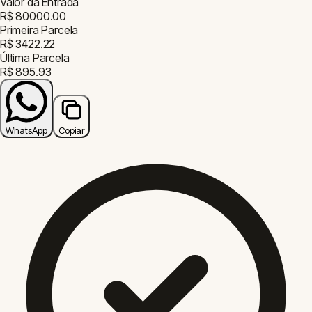
Ferramentas de
Orçamento
$
Custo de Obra
₢
Preço/m²
📋
Orçamento
👷
Mão de Obra
Outras Ferramentas
□
Área (m²)
⬡
Volume
(m³)
▦
Piso
▤
Concreto
⇄
Conversor
⌂
Telhado
Ferramentas Populares da ArqPedia
□
Área (m²)
⬡
Volume (m³)
$
Custo de
Obra
▦
Piso
▤
Concreto
⇄
Conversor
⌂
Telhado
◇
Perímetro