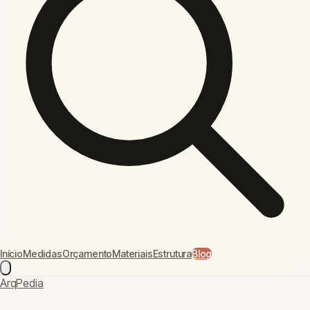
Simulador de Financiamento Imobiliário
Simule parcelas, juros e amortização para financiamento de
casa própria. Compare SAC e Price.
Valor do Imóvel (R$)
Entrada (%)
Taxa de Juros Anual (%)
Prazo (meses)
Sistema de Amortização