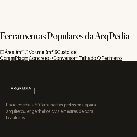
Início
Medidas
Orçamento
Materiais
Estrutura
Blog
ArqPedia