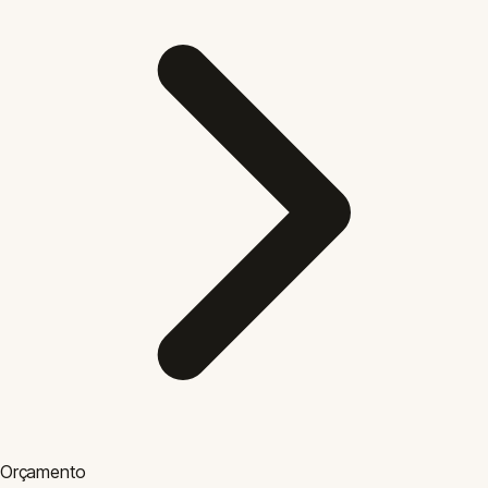
Resultado da Simulação
Valor Financiado
R$ 320000.00
Valor da Entrada
R$ 80000.00
Primeira Parcela
R$ 3422.22