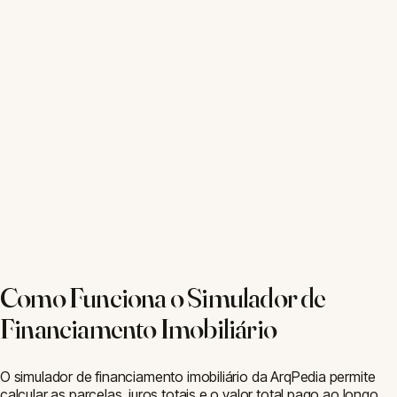
Medidas
Área (m²)
Volume (m³)
Conversor
Perímetro
Orçamento
Custo de Obra
Preço/m²
Orçamento