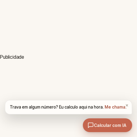
©
2026
ArqPedia. Todas as ferramentas são gratuitas e de uso
livre.
Sobre Nós
·
Contato
·
Privacidade
·
Blog