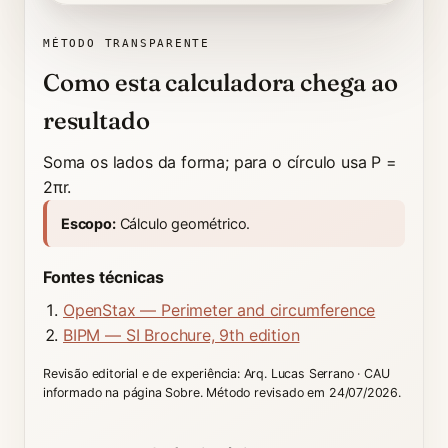
Seu cálculo, desenhado:
O contorno da forma é destacado como um pe
percurso destacado
forma à escala
soma dos lados
MÉTODO TRANSPARENTE
Como esta calculadora chega ao
resultado
Soma os lados da forma; para o círculo usa P =
2πr.
Escopo:
Cálculo geométrico.
Fontes técnicas
OpenStax — Perimeter and circumference
BIPM — SI Brochure, 9th edition
Revisão editorial e de experiência: Arq. Lucas Serrano · CAU
informado na página Sobre. Método revisado em 24/07/2026.