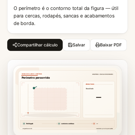
O perímetro é o contorno total da figura — útil
para cercas, rodapés, sancas e acabamentos
de borda.
Compartilhar cálculo
Salvar
Baixar PDF
ARQPEDIA · CÁLCULO DESENHADO
SOMA DOS LADOS → METROS
Perímetro percorrido
RESULTADO
Resultado
—
Retângulo
contorno contínuo
—
arqpedia.com.br
resultado pronto para salvar