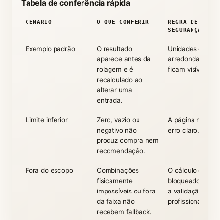
Tabela de conferência rápida
CENÁRIO
O QUE CONFERIR
REGRA DE
SEGURANÇA
Exemplo padrão
O resultado
Unidades e
aparece antes da
arredondamento
rolagem e é
ficam visíveis.
recalculado ao
alterar uma
entrada.
Limite inferior
Zero, vazio ou
A página mostra
negativo não
erro claro.
produz compra nem
recomendação.
Fora do escopo
Combinações
O cálculo é
fisicamente
bloqueado e orie
impossíveis ou fora
a validação
da faixa não
profissional.
recebem fallback.