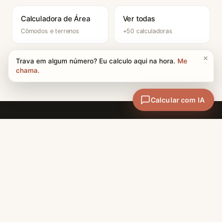
Calculadora de Área
Ver todas
Cômodos e terrenos
+50 calculadoras
CATEGORIAS
Materiais e Técnicas
A maior enciclopédia de
Projetos e Design
arquitetura do Brasil + 50
calculadoras profissionais.
Carreira
Conteúdo técnico de
História
excelência, sem cadastro.
FERRAMENTAS
SOBRE