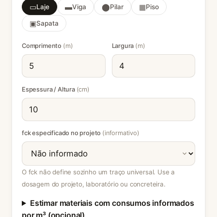
▭
▬
⬤
▦
Laje
Viga
Pilar
Piso
▣
Sapata
Comprimento
(m)
Largura
(m)
Espessura / Altura
(cm)
fck especificado no projeto
(informativo)
O fck não define sozinho um traço universal. Use a
dosagem do projeto, laboratório ou concreteira.
Estimar materiais com consumos informados
por m³ (opcional)