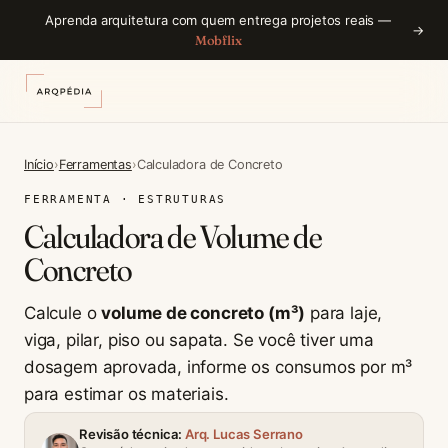
Aprenda arquitetura com quem entrega projetos reais —
→
Mobflix
Início
›
Ferramentas
›
Calculadora de Concreto
FERRAMENTA · ESTRUTURAS
Calculadora de Volume de
Concreto
Calcule o
volume de concreto (m³)
para laje,
viga, pilar, piso ou sapata. Se você tiver uma
dosagem aprovada, informe os consumos por m³
para estimar os materiais.
Revisão técnica:
Arq. Lucas Serrano