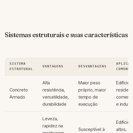
Sistemas estruturais e suas características
SISTEMA
APLICAÇ
VANTAGENS
DESVANTAGENS
ESTRUTURAL
COMUNS
Alta
Maior peso
Edifícios
Concreto
resistência,
próprio, maior
residenc
Armado
versatilidade,
tempo de
comerci
durabilidade
execução
e industr
Leveza,
Edifícios
rapidez na
Susceptível à
altos,
montagem,