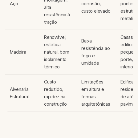
Aço
corrosão,
pontes,
alta
custo elevado
estrutur
resistência à
metálica
tração
Renovável,
Casas,
Baixa
estética
edifício
resistência ao
Madeira
natural, bom
pequen
fogo e
isolamento
porte,
umidade
térmico
interiore
Custo
Limitações
Edificaç
Alvenaria
reduzido,
em altura e
residenc
Estrutural
rapidez na
formas
de até 4
construção
arquitetônicas
pavimen