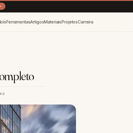
→
ício
Ferramentas
Artigos
Materiais
Projetos
Carreira
Completo
RAS