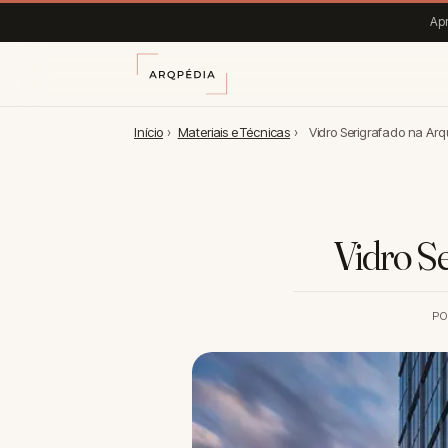
Apr
Início
›
Materiais e Técnicas
›
Vidro Serigrafado na Arq
Vidro S
P