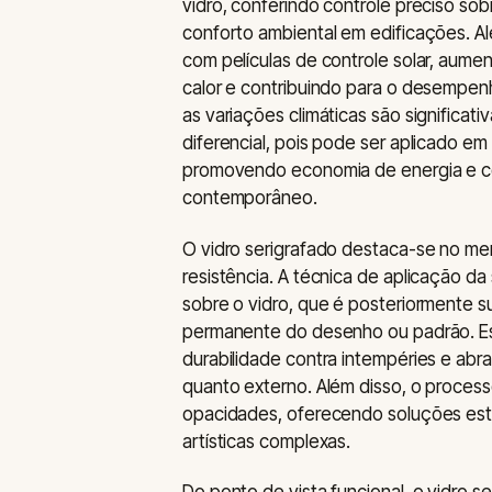
vidro, conferindo controle preciso sob
conforto ambiental em edificações. Al
com películas de controle solar, aume
calor e contribuindo para o desempenho
as variações climáticas são significati
diferencial, pois pode ser aplicado em 
promovendo economia de energia e co
contemporâneo.
O vidro serigrafado destaca-se no mer
resistência. A técnica de aplicação da
sobre o vidro, que é posteriormente s
permanente do desenho ou padrão. Ess
durabilidade contra intempéries e abr
quanto externo. Além disso, o process
opacidades, oferecendo soluções est
artísticas complexas.
Do ponto de vista funcional, o vidro se