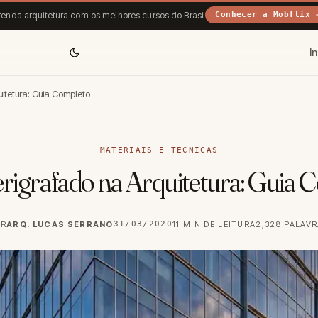
enda arquitetura com os melhores cursos do Brasil
Conhecer a Mobflix 
In
uitetura: Guia Completo
MATERIAIS E TÉCNICAS
erigrafado na Arquitetura: Guia 
OR
ARQ. LUCAS SERRANO
31/03/2020
11 MIN DE LEITURA
2,328 PALAV