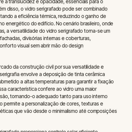
re a translucidez e opacidade, essenciais para o
ém disso, o vidro serigrafado pode ser combinado
ntando a eficiência térmica, reduzindo o ganho de
 energético do edifício. No cenário brasileiro, onde
vas, a versatilidade do vidro serigrafado torna-se um
fachadas, divisórias internas e coberturas,
nforto visual sem abrir mão do design
cado da construção civil por sua versatilidade e
 serigrafia envolve a deposição de tinta cerâmica
ubmetido a altas temperaturas para garantir a fixação
a característica confere ao vidro uma maior
asão, tornando-o adequado tanto para uso interno
o permite a personalização de cores, texturas e
éticas que vão desde o minimalismo até composições
rigrafado proporciona controle solar eficiente,