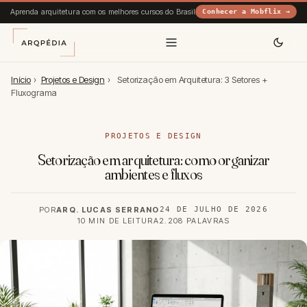
Aprenda arquitetura com os melhores cursos do Brasil
Conhecer a Mobflix →
Início
›
Projetos e Design
›
Setorização em Arquitetura: 3 Setores +
Fluxograma
PROJETOS E DESIGN
Setorização em arquitetura: como organizar
ambientes e fluxos
POR
ARQ. LUCAS SERRANO
24 DE JULHO DE 2026
10 MIN DE LEITURA
2.208 PALAVRAS