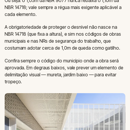
Ou seja: o 1,05m da NBR 9077 nunca rebaixa o 1,10m da
NBR 14718; vale sempre a régua mais exigente aplicável a
cada elemento.
A obrigatoriedade de proteger o desnível não nasce na
NBR 14718 (que fixa a altura), e sim nos códigos de obras
municipais e nas NRs de segurança do trabalho, que
costumam adotar cerca de 1,0m de queda como gatilho.
Confira sempre o código do município onde a obra será
aprovada. Em degraus baixos, vale prever um elemento de
delimitação visual — mureta, jardim baixo — para evitar
tropeço.