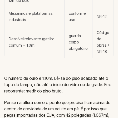
12m do solo
Mezaninos e plataformas
conforme
NR-12
industriais
uso
Código
guarda-
Desnível relevante (gatilho
de
corpo
comum ≈ 1,0m)
obras /
obrigatório
NR-18
O número de ouro é 1,10m. Lê-se do piso acabado até o
topo do tampo, não até o início do vidro ou da grade. Erro
recorrente: medir do piso bruto.
Pense na altura como o ponto que precisa ficar acima do
centro de gravidade de um adulto em pé. É por isso que
peças importadas dos EUA, com 42 polegadas (1,067m),