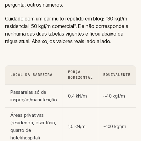
pergunta, outros números.
Cuidado com um par muito repetido em blog: "30 kgf/m
residencial, 50 kgf/m comercial". Ele não corresponde a
nenhuma das duas tabelas vigentes e ficou abaixo da
régua atual. Abaixo, os valores reais lado a lado.
FORÇA
LOCAL DA BARREIRA
EQUIVALENTE
HORIZONTAL
Passarelas só de
0,4 kN/m
~40 kgf/m
inspeção/manutenção
Áreas privativas
(residência, escritório,
1,0 kN/m
~100 kgf/m
quarto de
hotel/hospital)