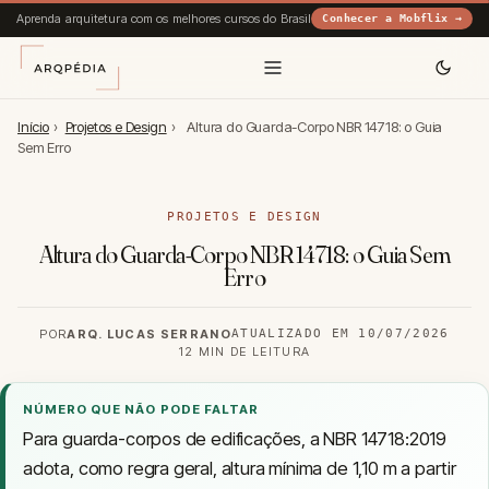
Aprenda arquitetura com os melhores cursos do Brasil
Conhecer a Mobflix →
Início
›
Projetos e Design
›
Altura do Guarda-Corpo NBR 14718: o Guia
Sem Erro
PROJETOS E DESIGN
Altura do Guarda-Corpo NBR 14718: o Guia Sem
Erro
POR
ARQ. LUCAS SERRANO
ATUALIZADO EM 10/07/2026
12 MIN DE LEITURA
NÚMERO QUE NÃO PODE FALTAR
Para guarda-corpos de edificações, a NBR 14718:2019
adota, como regra geral, altura mínima de 1,10 m a partir