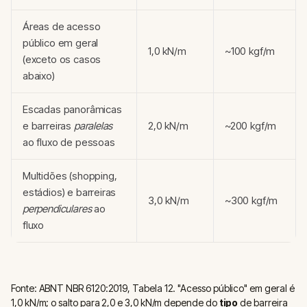
Áreas de acesso
público em geral
1,0 kN/m
~100 kgf/m
(exceto os casos
abaixo)
Escadas panorâmicas
e barreiras
paralelas
2,0 kN/m
~200 kgf/m
ao fluxo de pessoas
Multidões (shopping,
estádios) e barreiras
3,0 kN/m
~300 kgf/m
perpendiculares
ao
fluxo
Fonte: ABNT NBR 6120:2019, Tabela 12. "Acesso público" em geral é
1,0 kN/m; o salto para 2,0 e 3,0 kN/m depende do
tipo
de barreira