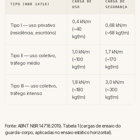
CARGA DE
CARGA DE
TIPO (NBR 14718)
USO
SEGURANÇA
0,4 kN/m
Tipo I — uso privativo
0,68 kN/m
(~40
(residência, escritório)
(~68 kgf/m)
kgf/m)
1,0 kN/m
1,7 kN/m
Tipo II — uso coletivo,
(~100
(~170
tráfego médio
kgf/m)
kgf/m)
1,8 kN/m
3,0 kN/m
Tipo III — uso coletivo,
(~180
(~300
tráfego intenso
kgf/m)
kgf/m)
Fonte: ABNT NBR 14718:2019, Tabela 1 (cargas de ensaio do
guarda-corpo, aplicadas no ensaio estático horizontal).