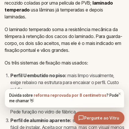
recozido coladas por uma película de PVB;
laminado
temperado
usa lâminas já temperadas e depois
laminadas.
O laminado temperado soma a resistência mecânica da
têmpera à retenção dos cacos do laminado. Para guarda-
corpo, os dois são aceitos, mas ele é o mais indicado em
fixação pontual e vãos grandes.
Os três sistemas de fixação mais usados:
Perfil U embutido no piso:
mais limpo visualmente,
exige rebaixo na estrutura para encaixar o perfil. Custo
médio.
Spider (garras pontuais em inox):
visual mais
industrial, permite painel de vidro grande sem montante.
Pede furação no vidro de fábrica.
Perfil de alumínio aparente:
sistema mais barato e
fácil de instalar. Aceita por norma, mas com visual menos