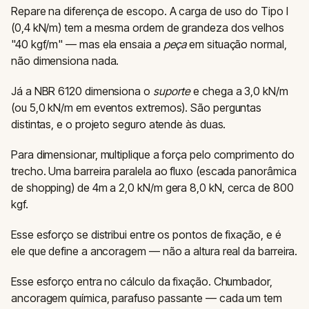
Repare na diferença de escopo. A carga de uso do Tipo I
(0,4 kN/m) tem a mesma ordem de grandeza dos velhos
"40 kgf/m" — mas ela ensaia a
peça
em situação normal,
não dimensiona nada.
Já a NBR 6120 dimensiona o
suporte
e chega a 3,0 kN/m
(ou 5,0 kN/m em eventos extremos). São perguntas
distintas, e o projeto seguro atende às duas.
Para dimensionar, multiplique a força pelo comprimento do
trecho. Uma barreira paralela ao fluxo (escada panorâmica
de shopping) de 4m a 2,0 kN/m gera 8,0 kN, cerca de 800
kgf.
Esse esforço se distribui entre os pontos de fixação, e é
ele que define a ancoragem — não a altura real da barreira.
Esse esforço entra no cálculo da fixação. Chumbador,
ancoragem química, parafuso passante — cada um tem