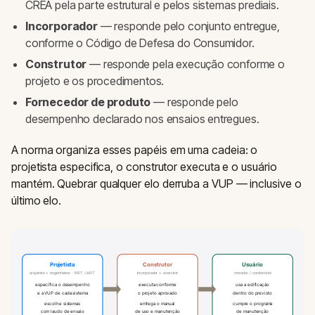
CREA pela parte estrutural e pelos sistemas prediais.
Incorporador
— responde pelo conjunto entregue,
conforme o Código de Defesa do Consumidor.
Construtor
— responde pela execução conforme o
projeto e os procedimentos.
Fornecedor de produto
— responde pelo
desempenho declarado nos ensaios entregues.
A norma organiza esses papéis em uma cadeia: o
projetista especifica, o construtor executa e o usuário
mantém. Quebrar qualquer elo derruba a VUP — inclusive o
último elo.
Projetista
Construtor
Usuário
arquiteto + engenheiros · RRT / ART
incorporador + executor
morador / condomínio
especifica o desempenho
executa conforme
usa a edificação
e a VUP de cada sistema
o projeto aprovado
dentro do previsto
escolhe sistemas
entrega o manual
cumpre o programa
com laudo de ensaio
de uso e manutenção
de manutenção