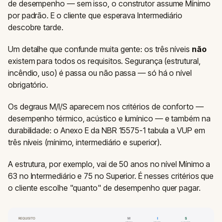
de desempenho — sem isso, o construtor assume Mínimo
por padrão. E o cliente que esperava Intermediário
descobre tarde.
Um detalhe que confunde muita gente: os três níveis
não
existem para todos os requisitos. Segurança (estrutural,
incêndio, uso) é passa ou não passa — só há o nível
obrigatório.
Os degraus M/I/S aparecem nos critérios de conforto —
desempenho térmico, acústico e lumínico — e também na
durabilidade: o Anexo E da NBR 15575-1 tabula a VUP em
três níveis (mínimo, intermediário e superior).
A estrutura, por exemplo, vai de 50 anos no nível Mínimo a
63 no Intermediário e 75 no Superior. É nesses critérios que
o cliente escolhe "quanto" de desempenho quer pagar.
REQUISITO
M
I
S
mínimo
interm.
superior