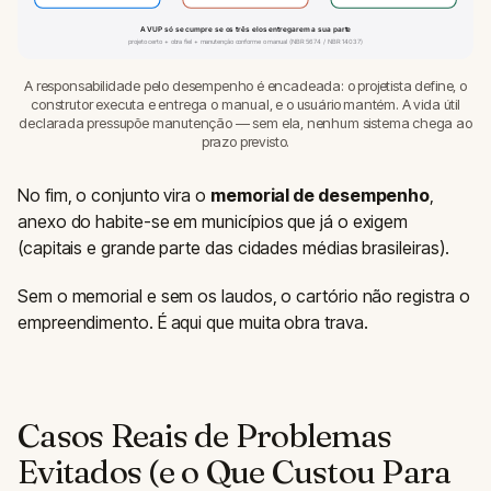
A VUP só se cumpre se os três elos entregarem a sua parte
projeto certo + obra fiel + manutenção conforme o manual (NBR 5674 / NBR 14037)
A responsabilidade pelo desempenho é encadeada: o projetista define, o
construtor executa e entrega o manual, e o usuário mantém. A vida útil
declarada pressupõe manutenção — sem ela, nenhum sistema chega ao
prazo previsto.
No fim, o conjunto vira o
memorial de desempenho
,
anexo do habite-se em municípios que já o exigem
(capitais e grande parte das cidades médias brasileiras).
Sem o memorial e sem os laudos, o cartório não registra o
empreendimento. É aqui que muita obra trava.
Casos Reais de Problemas
Evitados (e o Que Custou Para