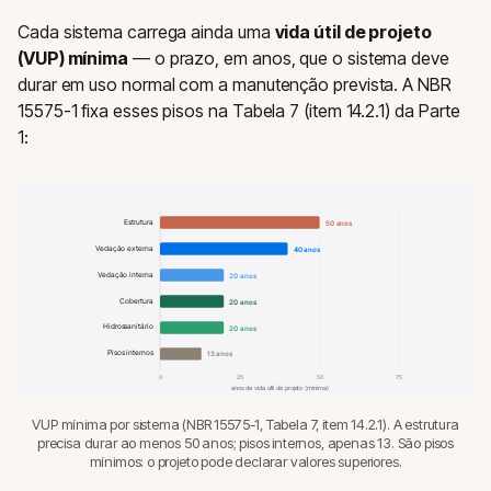
Cada sistema carrega ainda uma
vida útil de projeto
(VUP) mínima
— o prazo, em anos, que o sistema deve
durar em uso normal com a manutenção prevista. A NBR
15575-1 fixa esses pisos na Tabela 7 (item 14.2.1) da Parte
1:
Estrutura
50 anos
Vedação externa
40 anos
Vedação interna
20 anos
Cobertura
20 anos
Hidrossanitário
20 anos
Pisos internos
13 anos
0
25
50
75
anos de vida útil de projeto (mínima)
VUP mínima por sistema (NBR 15575-1, Tabela 7, item 14.2.1). A estrutura
precisa durar ao menos 50 anos; pisos internos, apenas 13. São pisos
mínimos: o projeto pode declarar valores superiores.