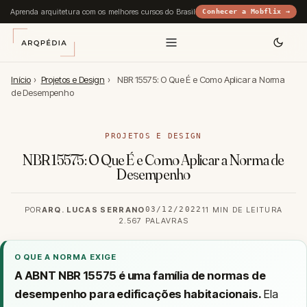
Aprenda arquitetura com os melhores cursos do Brasil
Conhecer a Mobflix →
Início
›
Projetos e Design
›
NBR 15575: O Que É e Como Aplicar a Norma
de Desempenho
PROJETOS E DESIGN
NBR 15575: O Que É e Como Aplicar a Norma de
Desempenho
POR
ARQ. LUCAS SERRANO
03/12/2022
11 MIN DE LEITURA
2.567 PALAVRAS
O QUE A NORMA EXIGE
A ABNT NBR 15575 é uma família de normas de
desempenho para edificações habitacionais.
Ela