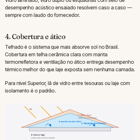
desempenho acústico ensaiado resolvem caso a caso —
sempre com laudo do fornecedor.
4. Cobertura e ático
Telhado é o sistema que mais absorve sol no Brasil.
Cobertura em telha cerâmica clara com manta
termorrefletora e ventilação no ático entrega desempenho
térmico melhor do que laje exposta sem nenhuma camada.
Para nível Superior, lã de vidro entre tesouras ou laje com
isolamento é o padrão.
sol
1. Telha clara
reflete parte da radiação
ar quente sai pelo ático
2. Manta termorrefletora
3. Forro / laje
recebe carga térmica reduzida