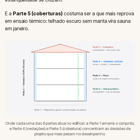
E a
Parte 5 (coberturas)
costuma ser a que mais reprova
em ensaio térmico: telhado escuro sem manta vira sauna
em janeiro.
Parte 5 — Cobertura
estanqueidade + maior ganho solar
Parte 2 — Estrutura (VUP ≥ 50 anos)
Parte 4 — Vedações verticais
térmico + acústico + estanqueidade
Parte 3 — Pisos
acústico de impacto entre andares
Parte 6 — Hidrossanitário
estanqueidade + ruído de tubulação
Parte 1 — Requisitos gerais: amarra todas as outras
Onde cada uma das 6 partes atua no edifício: a Parte 1 amarra o conjunto,
e Parte 4 (vedações) e Parte 5 (cobertura) concentram as decisões de
projeto que mais pesam no desempenho.