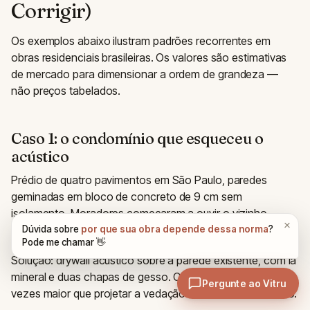
Corrigir)
Os exemplos abaixo ilustram padrões recorrentes em
obras residenciais brasileiras. Os valores são estimativas
de mercado para dimensionar a ordem de grandeza —
não preços tabelados.
Caso 1: o condomínio que esqueceu o
acústico
Prédio de quatro pavimentos em São Paulo, paredes
geminadas em bloco de concreto de 9 cm sem
isolamento. Moradores começaram a ouvir o vizinho
falando ao telefone.
Solução: drywall acústico sobre a parede existente, com lã
mineral e duas chapas de gesso. Custo estimado: 5 a 8
vezes maior que projetar a vedação correta desde o início.