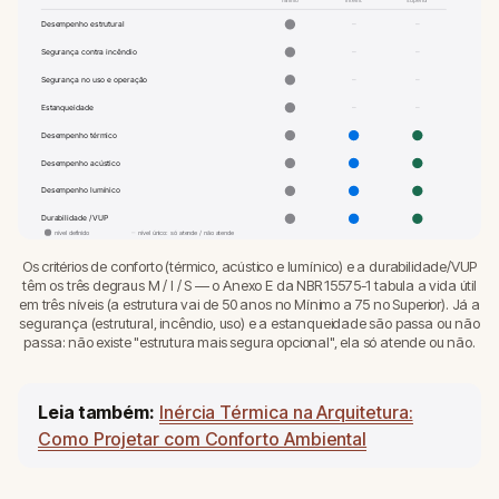
Desempenho estrutural
–
–
Segurança contra incêndio
–
–
Segurança no uso e operação
–
–
Estanqueidade
–
–
Desempenho térmico
Desempenho acústico
Desempenho lumínico
Durabilidade / VUP
–
nível definido
nível único: só atende / não atende
Os critérios de conforto (térmico, acústico e lumínico) e a durabilidade/VUP
têm os três degraus M / I / S — o Anexo E da NBR 15575-1 tabula a vida útil
em três níveis (a estrutura vai de 50 anos no Mínimo a 75 no Superior). Já a
segurança (estrutural, incêndio, uso) e a estanqueidade são passa ou não
passa: não existe "estrutura mais segura opcional", ela só atende ou não.
Leia também:
Inércia Térmica na Arquitetura:
Como Projetar com Conforto Ambiental