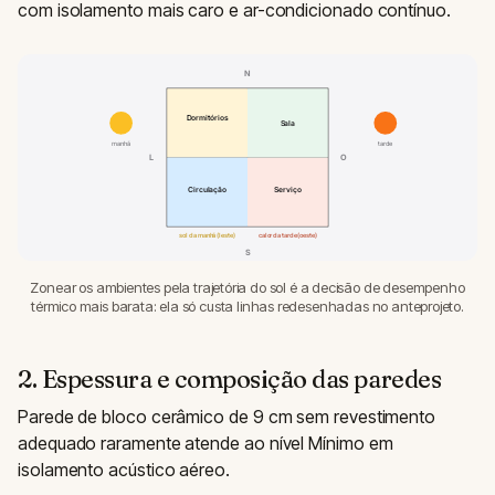
com isolamento mais caro e ar-condicionado contínuo.
N
Dormitórios
Sala
manhã
tarde
L
O
Circulação
Serviço
sol da manhã (leste)
calor da tarde (oeste)
S
Zonear os ambientes pela trajetória do sol é a decisão de desempenho
térmico mais barata: ela só custa linhas redesenhadas no anteprojeto.
2. Espessura e composição das paredes
Parede de bloco cerâmico de 9 cm sem revestimento
adequado raramente atende ao nível Mínimo em
isolamento acústico aéreo.