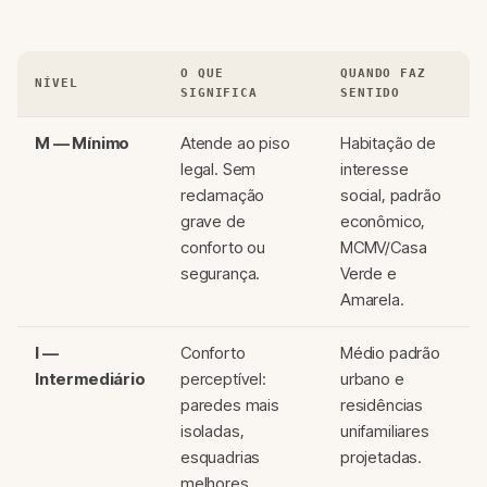
O QUE
QUANDO FAZ
NÍVEL
SIGNIFICA
SENTIDO
M — Mínimo
Atende ao piso
Habitação de
legal. Sem
interesse
reclamação
social, padrão
grave de
econômico,
conforto ou
MCMV/Casa
segurança.
Verde e
Amarela.
I —
Conforto
Médio padrão
Intermediário
perceptível:
urbano e
paredes mais
residências
isoladas,
unifamiliares
esquadrias
projetadas.
melhores,