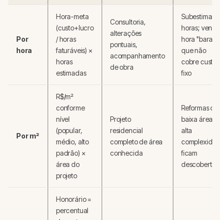
Hora-meta
Subestimar
Consultoria,
(custo+lucro
horas; vende
alterações
Por
/ horas
hora "barata
pontuais,
hora
faturáveis) ×
que não
acompanhamento
horas
cobre custo
de obra
estimadas
fixo
R$/m²
conforme
Reformas co
nível
Projeto
baixa área e
(popular,
residencial
alta
Por m²
médio, alto
completo de área
complexida
padrão) ×
conhecida
ficam
área do
descobertas
projeto
Honorário =
percentual