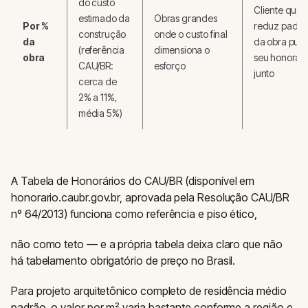
do custo
Cliente que
estimado da
Obras grandes
Por %
reduz padrã
construção
onde o custo final
da
da obra pux
(referência
dimensiona o
obra
seu honorári
CAU/BR:
esforço
junto
cerca de
2% a 11%,
média 5%)
A Tabela de Honorários do CAU/BR (disponível em
honorario.caubr.gov.br, aprovada pela Resolução CAU/BR
nº 64/2013) funciona como referência e piso ético,
não como teto — e a própria tabela deixa claro que não
há tabelamento obrigatório de preço no Brasil.
Para projeto arquitetônico completo de residência médio
padrão, o valor por m² varia bastante conforme a região e