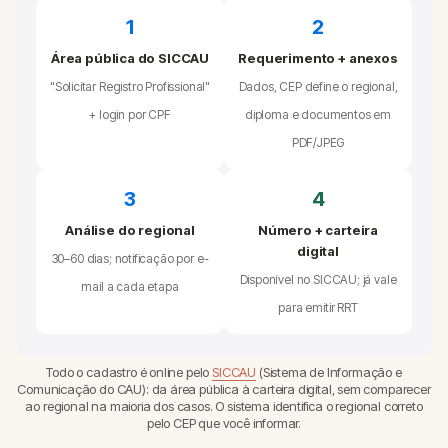
1
2
Área pública do SICCAU
Requerimento + anexos
"Solicitar Registro Profissional"
Dados, CEP define o regional,
+ login por CPF
diploma e documentos em
PDF/JPEG
3
4
Análise do regional
Número + carteira
digital
30–60 dias; notificação por e-
Disponível no SICCAU; já vale
mail a cada etapa
para emitir RRT
Todo o cadastro é online pelo
SICCAU
(Sistema de Informação e
Comunicação do CAU): da área pública à carteira digital, sem comparecer
ao regional na maioria dos casos. O sistema identifica o regional correto
pelo CEP que você informar.