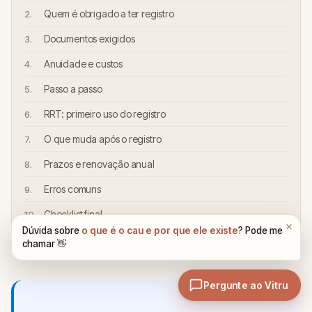
Quem é obrigado a ter registro
Documentos exigidos
Anuidade e custos
Passo a passo
RRT: primeiro uso do registro
O que muda após o registro
Prazos e renovação anual
Erros comuns
Checklist final