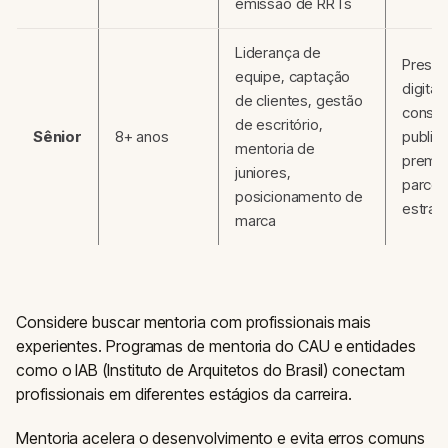
emissão de RRTs
Liderança de
Prese
equipe, captação
digital
de clientes, gestão
consol
de escritório,
Sênior
8+ anos
public
mentoria de
premia
juniores,
parcer
posicionamento de
estrat
marca
Considere buscar mentoria com profissionais mais
experientes. Programas de mentoria do CAU e entidades
como o IAB (Instituto de Arquitetos do Brasil) conectam
profissionais em diferentes estágios da carreira.
Mentoria acelera o desenvolvimento e evita erros comuns