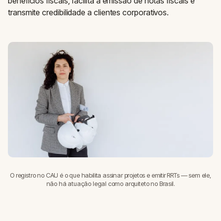
benefícios fiscais, facilita a emissão de notas fiscais e
transmite credibilidade a clientes corporativos.
O registro no CAU é o que habilita assinar projetos e emitir RRTs — sem ele,
não há atuação legal como arquiteto no Brasil.