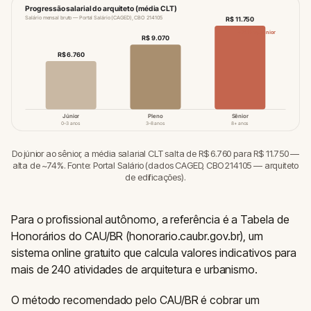
Progressão salarial do arquiteto (média CLT)
Salário mensal bruto — Portal Salário (CAGED), CBO 214105
R$ 11.750
+74% vs. júnior
R$ 9.070
R$ 6.760
Júnior
Pleno
Sênior
0–3 anos
3–8 anos
8+ anos
Do júnior ao sênior, a média salarial CLT salta de R$ 6.760 para R$ 11.750 —
alta de ~74%. Fonte: Portal Salário (dados CAGED, CBO 214105 — arquiteto
de edificações).
Para o profissional autônomo, a referência é a Tabela de
Honorários do CAU/BR (honorario.caubr.gov.br), um
sistema online gratuito que calcula valores indicativos para
mais de 240 atividades de arquitetura e urbanismo.
O método recomendado pelo CAU/BR é cobrar um