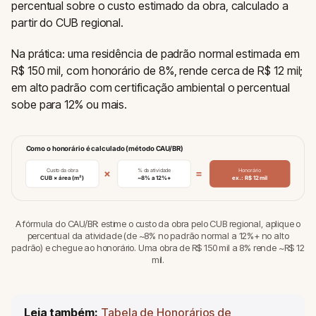
percentual sobre o custo estimado da obra, calculado a
partir do CUB regional.
Na prática: uma residência de padrão normal estimada em
R$ 150 mil, com honorário de 8%, rende cerca de R$ 12 mil;
em alto padrão com certificação ambiental o percentual
sobe para 12% ou mais.
Como o honorário é calculado (método CAU/BR)
×
=
Custo da obra
% da atividade
Honorário
CUB × área (m²)
~8% a 12%+
ex.: R$ 12 mil
A fórmula do CAU/BR: estime o custo da obra pelo CUB regional, aplique o
percentual da atividade (de ~8% no padrão normal a 12%+ no alto
padrão) e chegue ao honorário. Uma obra de R$ 150 mil a 8% rende ~R$ 12
mil.
Leia também:
Tabela de Honorários de