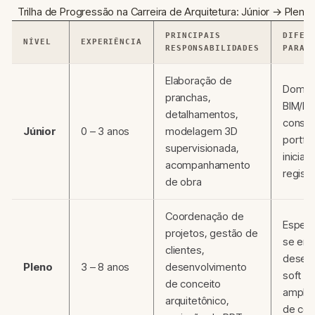
Trilha de Progressão na Carreira de Arquitetura: Júnior → Pleno
PRINCIPAIS
DIFER
NÍVEL
EXPERIÊNCIA
RESPONSABILIDADES
PARA 
Elaboração de
Domin
pranchas,
BIM/Rev
detalhamentos,
constru
Júnior
0 – 3 anos
modelagem 3D
portfól
supervisionada,
inicial,
acompanhamento
regist
de obra
Coordenação de
Especia
projetos, gestão de
se em 
clientes,
desenv
Pleno
3 – 8 anos
desenvolvimento
soft ski
de conceito
amplia
arquitetônico,
de con