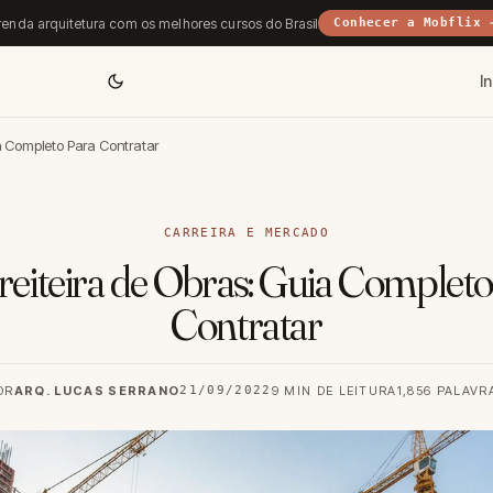
enda arquitetura com os melhores cursos do Brasil
Conhecer a Mobflix 
In
ia Completo Para Contratar
CARREIRA E MERCADO
eiteira de Obras: Guia Completo
Contratar
OR
ARQ. LUCAS SERRANO
21/09/2022
9 MIN DE LEITURA
1,856 PALAVR