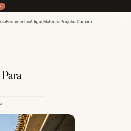
→
ício
Ferramentas
Artigos
Materiais
Projetos
Carreira
 Para
AS