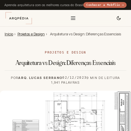
Aprenda arquitetura com os melhores cursos do Brasil
Conhecer a Mobflix →
Início
›
Projetos e Design
›
Arquitetura vs Design: Diferenças Essenciais
PROJETOS E DESIGN
Arquitetura vs Design: Diferenças Essenciais
POR
ARQ. LUCAS SERRANO
02/12/2023
9 MIN DE LEITURA
1,941 PALAVRAS