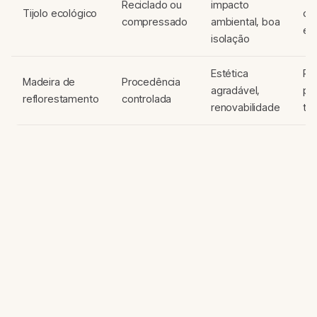
Reciclado ou
impacto
Tijolo ecológico
ca
compressado
ambiental, boa
est
isolação
Estética
Ri
Madeira de
Procedência
agradável,
pr
reflorestamento
controlada
renovabilidade
tr