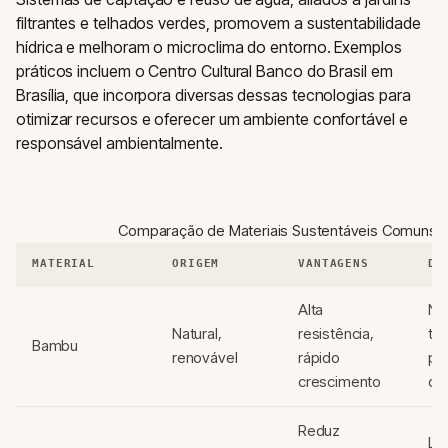
filtrantes e telhados verdes, promovem a sustentabilidade
hídrica e melhoram o microclima do entorno. Exemplos
práticos incluem o Centro Cultural Banco do Brasil em
Brasília, que incorpora diversas dessas tecnologias para
otimizar recursos e oferecer um ambiente confortável e
responsável ambientalmente.
Comparação de Materiais Sustentáveis Comuns
MATERIAL
ORIGEM
VANTAGENS
DE
Alta
Ne
Natural,
resistência,
tr
Bambu
renovável
rápido
pa
crescimento
du
Reduz
Li