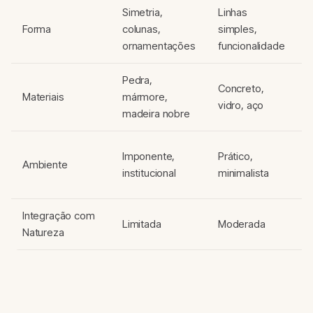
Simetria,
Linhas
C
Forma
colunas,
simples,
o
ornamentações
funcionalidade
i
Pedra,
M
Concreto,
Materiais
mármore,
m
vidro, aço
madeira nobre
t
V
Imponente,
Prático,
Ambiente
à
institucional
minimalista
e
Integração com
A
Limitada
Moderada
Natureza
b