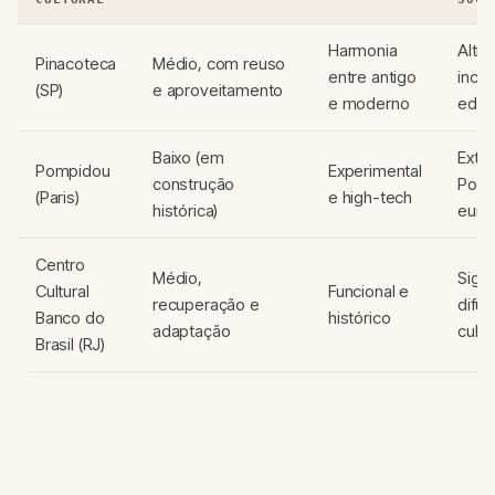
Harmonia
Altís
Pinacoteca
Médio, com reuso
entre antigo
inclu
(SP)
e aproveitamento
e moderno
educ
Baixo (em
Exte
Pompidou
Experimental
construção
Polo 
(Paris)
e high-tech
histórica)
euro
Centro
Médio,
Signi
Cultural
Funcional e
recuperação e
difu
Banco do
histórico
adaptação
cultu
Brasil (RJ)