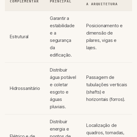
COMPLEMENTAR
PRINCIPAL
A ARQUITETURA
Garantir a
estabilidade
Posicionamento e
e a
dimensão de
Estrutural
segurança
pilares, vigas e
da
lajes.
edificação.
Distribuir
água potável
Passagem de
e coletar
tubulações verticais
Hidrossanitário
esgoto e
(shafts) e
águas
horizontais (forros).
pluviais.
Distribuir
Localização de
energia e
quadros, tomadas,
Elétrico e de
pontos de