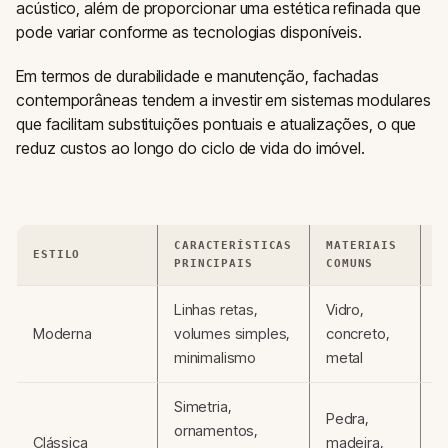
acústico, além de proporcionar uma estética refinada que
pode variar conforme as tecnologias disponíveis.
Em termos de durabilidade e manutenção, fachadas
contemporâneas tendem a investir em sistemas modulares
que facilitam substituições pontuais e atualizações, o que
reduz custos ao longo do ciclo de vida do imóvel.
CARACTERÍSTICAS
MATERIAIS
ESTILO
V
PRINCIPAIS
COMUNS
Linhas retas,
Vidro,
I
Moderna
volumes simples,
concreto,
n
minimalismo
metal
c
Simetria,
Pedra,
ornamentos,
E
Clássica
madeira,