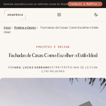
Aprenda arquitetura com os melhores cursos do Brasil
Conhecer a Mobflix →
Início
›
Projetos e Design
›
Fachadas de Casas: Como Escolher o Estilo
Ideal
PROJETOS E DESIGN
Fachadas de Casas: Como Escolher o Estilo Ideal
POR
ARQ. LUCAS SERRANO
22/08/2023
10 MIN DE LEITURA
2,140 PALAVRAS