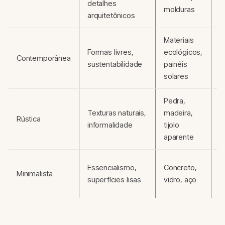
detalhes
a
molduras
arquitetônicos
Materiais
I
Formas livres,
ecológicos,
Contemporânea
e
sustentabilidade
painéis
e
solares
Pedra,
A
Texturas naturais,
madeira,
Rústica
i
informalidade
tijolo
a
aparente
Essencialismo,
Concreto,
S
Minimalista
superfícies lisas
vidro, aço
e