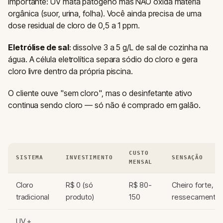
Importante: UV mata patógeno mas NÃO oxida matéria
orgânica (suor, urina, folha). Você ainda precisa de uma
dose residual de cloro de 0,5 a 1 ppm.
Eletrólise de sal
: dissolve 3 a 5 g/L de sal de cozinha na
água. A célula eletrolítica separa sódio do cloro e gera
cloro livre dentro da própria piscina.
O cliente ouve "sem cloro", mas o desinfetante ativo
continua sendo cloro — só não é comprado em galão.
CUSTO
SISTEMA
INVESTIMENTO
SENSAÇÃO
MENSAL
Cloro
R$ 0 (só
R$ 80-
Cheiro forte,
tradicional
produto)
150
ressecamento
UV +