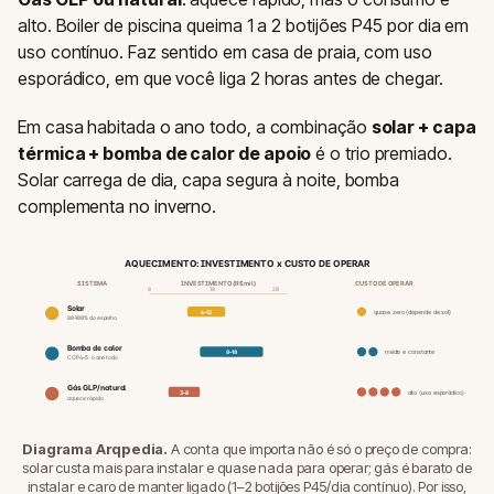
alto. Boiler de piscina queima 1 a 2 botijões P45 por dia em
uso contínuo. Faz sentido em casa de praia, com uso
esporádico, em que você liga 2 horas antes de chegar.
Em casa habitada o ano todo, a combinação
solar + capa
térmica + bomba de calor de apoio
é o trio premiado.
Solar carrega de dia, capa segura à noite, bomba
complementa no inverno.
AQUECIMENTO: INVESTIMENTO x CUSTO DE OPERAR
SISTEMA
INVESTIMENTO (R$ mil)
CUSTO DE OPERAR
0
10
20
Solar
6–12
quase zero (depende de sol)
80–100% do espelho
Bomba de calor
8–18
médio e constante
COP 4–5 · o ano todo
Gás GLP/natural
3–8
alto (uso esporádico)
aquece rápido
Diagrama Arqpedia.
A conta que importa não é só o preço de compra:
solar custa mais para instalar e quase nada para operar; gás é barato de
instalar e caro de manter ligado (1–2 botijões P45/dia contínuo). Por isso,