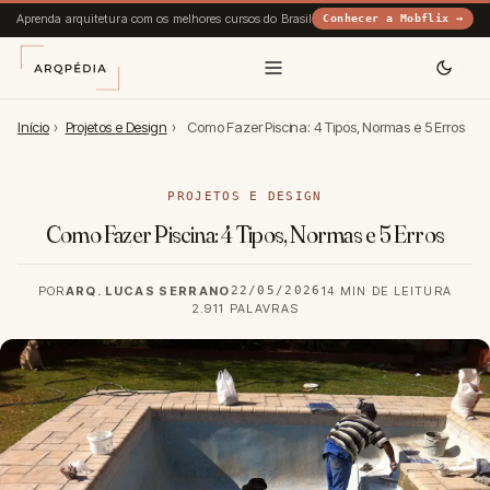
Aprenda arquitetura com os melhores cursos do Brasil
Conhecer a Mobflix →
Início
›
Projetos e Design
›
Como Fazer Piscina: 4 Tipos, Normas e 5 Erros
PROJETOS E DESIGN
Como Fazer Piscina: 4 Tipos, Normas e 5 Erros
POR
ARQ. LUCAS SERRANO
22/05/2026
14 MIN DE LEITURA
2.911 PALAVRAS