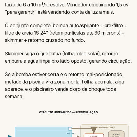
faixa de 6 a 10 m³/h resolve. Vendedor empurrando 1,5 cv
"para garantir" está vendendo conta de luz a mais.
O conjunto completo: bomba autoaspirante + pré-filtro +
filtro de areia 16-24" (retém partículas até 30 mícrons) +
skimmer + retorno cruzado no fundo.
Skimmer suga o que flutua (folha, óleo solar), retorno
empurra a água limpa pro lado oposto, gerando circulação.
Se a bomba estiver certa e o retorno mal-posicionado,
metade da piscina vira zona morta. Folha acumula, alga
aparece, e o piscineiro vende cloro de choque toda
semana.
CIRCUITO HIDRÁULICO — RECIRCULAÇÃO
CASA DE MÁQUINAS
skimmer
FILTRO
DE AREIA