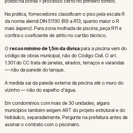
polido na borda = processo certo no primeiro tombo.
Na prática, fornecedores classificam o piso pela escala R
da norma alemã DIN 51130 (R9 a R13, quanto maior o R
mais áspero). Para zona molhada de piscina, peça R11 e
confira o coeficiente de atrito no cartão técnico.
O
recuo mínimo de 1,5m da divisa
para a piscina vem do
código de obras municipal, não do Código Civil. O art.
1.301 do CC trata de janelas, eirados, terraços e varandas
— não da parede do tanque.
A medida sai da parede externa da piscina até o muro do
vizinho — não do espelho d'água.
Em condomínios com mais de 30 unidades, alguns
municípios também exigem ART do projeto estrutural e do
hidráulico, separadamente. Pergunte na prefeitura antes de
assinar o contrato com o piscineiro.