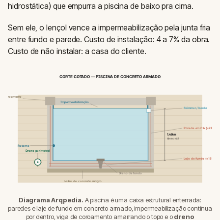
hidrostática) que empurra a piscina de baixo pra cima.
Sem ele, o lençol vence a impermeabilização pela junta fria
entre fundo e parede. Custo de instalação: 4 a 7% da obra.
Custo de não instalar: a casa do cliente.
CORTE COTADO — PISCINA DE CONCRETO ARMADO
 de coroamento
Impermeabilização
Skimmer / borda
Parede em CA (≈20 cm)
1,40 m
lâmina útil
Retorno
Dreno perimetral
Laje de fundo (≈15 cm)
Dreno de fundo
Lastro de concreto magro
Diagrama Arqpedia.
A piscina é uma caixa estrutural enterrada:
paredes e laje de fundo em concreto armado, impermeabilização contínua
por dentro, viga de coroamento amarrando o topo e o
dreno