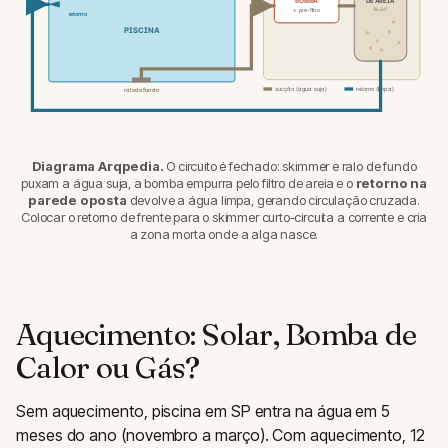
BOMBA
16–24"
+ pré-filtro
retorno
PISCINA
sucção (água suja)
retorno (limpa)
ralo de fundo
Diagrama Arqpedia.
O circuito é fechado: skimmer e ralo de fundo
puxam a água suja, a bomba empurra pelo filtro de areia e o
retorno na
parede oposta
devolve a água limpa, gerando circulação cruzada.
Colocar o retorno de frente para o skimmer curto-circuita a corrente e cria
a zona morta onde a alga nasce.
Aquecimento: Solar, Bomba de
Calor ou Gás?
Sem aquecimento, piscina em SP entra na água em 5
meses do ano (novembro a março). Com aquecimento, 12