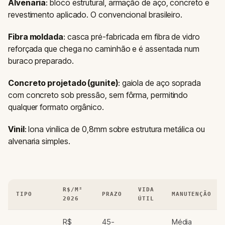
Alvenaria
: bloco estrutural, armação de aço, concreto e
revestimento aplicado. O convencional brasileiro.
Fibra moldada
: casca pré-fabricada em fibra de vidro
reforçada que chega no caminhão e é assentada num
buraco preparado.
Concreto projetado (gunite)
: gaiola de aço soprada
com concreto sob pressão, sem fôrma, permitindo
qualquer formato orgânico.
Vinil
: lona vinílica de 0,8mm sobre estrutura metálica ou
alvenaria simples.
R$/M²
VIDA
TIPO
PRAZO
MANUTENÇÃO
2026
ÚTIL
R$
45-
Média