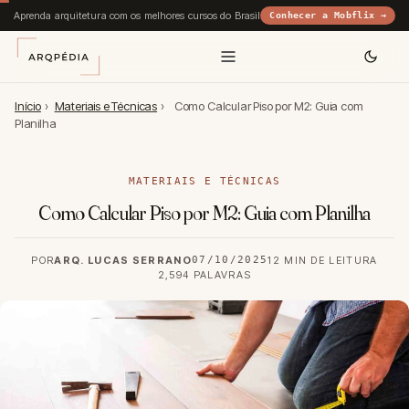
Aprenda arquitetura com os melhores cursos do Brasil
Conhecer a Mobflix →
Início
›
Materiais e Técnicas
›
Como Calcular Piso por M2: Guia com
Planilha
MATERIAIS E TÉCNICAS
Como Calcular Piso por M2: Guia com Planilha
POR
ARQ. LUCAS SERRANO
07/10/2025
12 MIN DE LEITURA
2,594 PALAVRAS