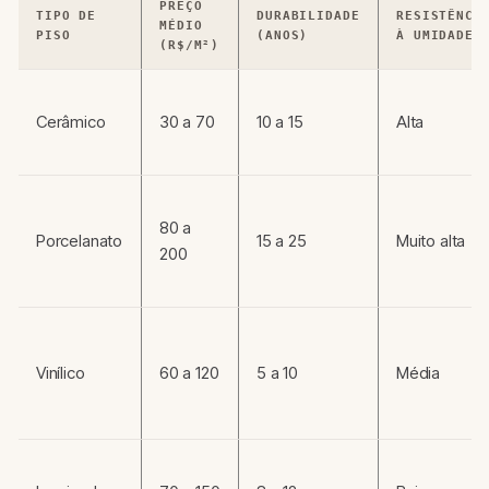
PREÇO
TIPO DE
DURABILIDADE
RESISTÊNCI
MÉDIO
PISO
(ANOS)
À UMIDADE
(R$/M²)
Cerâmico
30 a 70
10 a 15
Alta
80 a
Porcelanato
15 a 25
Muito alta
200
Vinílico
60 a 120
5 a 10
Média