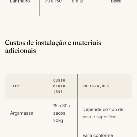
Laminado
70 a 150
8 a 12
Baixa
Custos de instalação e materiais
adicionais
CUSTO
ITEM
MÉDIO
OBSERVAÇÕES
(R$)
15 a 30 /
Depende do tipo de
Argamassa
sacos
piso e superfície
20kg
Varia conforme