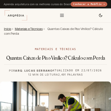
Aprenda arquitetura com os melhores cursos do Brasil
Conhecer a Mobflix →
Início
›
Materiais e Técnicas
›
Quantas Caixas de Piso Vinílico? Cálculo
com Perda
MATERIAIS E TÉCNICAS
Quantas Caixas de Piso Vinílico? Cálculo com Perda
POR
ARQ. LUCAS SERRANO
ATUALIZADO EM 22/07/2026
12 MIN DE LEITURA
2,491 PALAVRAS