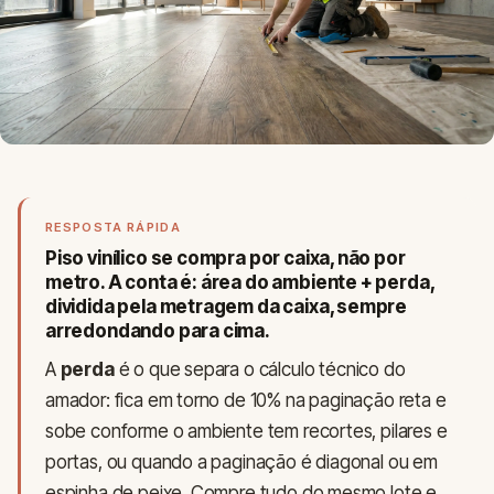
RESPOSTA RÁPIDA
Piso vinílico se compra
por caixa
, não por
metro. A conta é: área do ambiente + perda,
dividida pela metragem da caixa, sempre
arredondando para cima.
A
perda
é o que separa o cálculo técnico do
amador: fica em torno de 10% na paginação reta e
sobe conforme o ambiente tem recortes, pilares e
portas, ou quando a paginação é diagonal ou em
espinha de peixe. Compre tudo do mesmo lote e