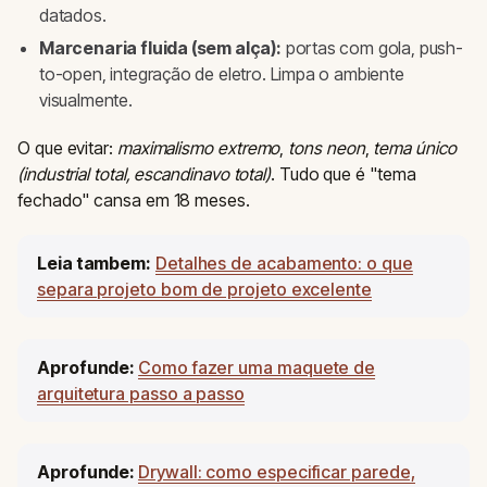
datados.
Marcenaria fluida (sem alça):
portas com gola, push-
to-open, integração de eletro. Limpa o ambiente
visualmente.
O que evitar:
maximalismo extremo
,
tons neon
,
tema único
(industrial total, escandinavo total)
. Tudo que é "tema
fechado" cansa em 18 meses.
Leia tambem:
Detalhes de acabamento: o que
separa projeto bom de projeto excelente
Aprofunde:
Como fazer uma maquete de
arquitetura passo a passo
Aprofunde:
Drywall: como especificar parede,