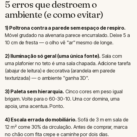
5 erros que destroem o
ambiente (e como evitar)
1) Poltrona contra a parede sem espaço de respiro.
Móvel grudado na alvenaria parece encurralado. Deixe 5 a
10 cm de fresta — o olho vê "ar" mesmo de longe.
2) Iluminação só geral (uma única fonte).
Sala com
uma plafonier no teto é uma sala chapada. Adicione tarefa
(abajur de leitura) e decorativa (arandela em parede
texturizada) — o ambiente "ganha 3D".
3) Paleta sem hierarquia.
Cinco cores em peso igual
brigam. Volte para o 60-30-10. Uma cor domina, uma
apoia, uma acentua. Ponto.
4) Escala errada do mobiliário.
Sofá de 3 m em sala de
12 m² come 30% da circulação. Antes de comprar, marca
no chão com fita crepe e caminhe por dois dias.