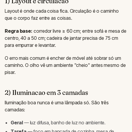
1) Layout e circulacao
Layout é onde cada coisa fica. Circulação é o caminho
que o corpo faz entre as coisas.
Regra base:
corredor livre ≥ 60 cm; entre sofá e mesa de
centro, 40 a 50 cm; cadeira de jantar precisa de 75 cm
para empurrar e levantar.
O erro mais comum é encher de móvel até sobrar só um
caminho. O olho vê um ambiente "cheio" antes mesmo de
pisar.
2) Iluminacao em 3 camadas
Iluminação boa nunca é uma lâmpada só. São três
camadas:
Geral
— luz difusa, banho de luz no ambiente.
Tarefa
— foco em bancada de cozinha, mesa de