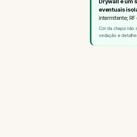
Drywall é um s
eventuais isol
intermitente; R
Cor da chapa não 
vedação e detalhe