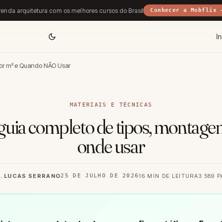
enda arquitetura com os melhores cursos do Brasil
Conhecer a Mobflix 
In
 por m² e Quando NÃO Usar
MATERIAIS E TÉCNICAS
guia completo de tipos, montage
onde usar
. LUCAS SERRANO
25 DE JULHO DE 2026
16 MIN DE LEITURA
3.589 