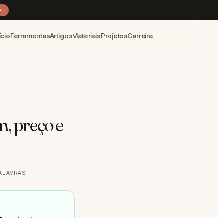
→
ício
Ferramentas
Artigos
Materiais
Projetos
Carreira
m, preço e
PALAVRAS