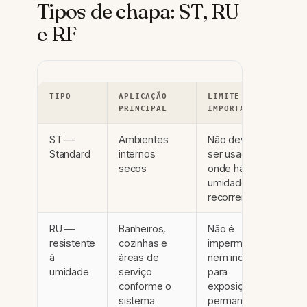
Tipos de chapa: ST, RU
e RF
TIPO
APLICAÇÃO
LIMITE
PRINCIPAL
IMPORTANTE
ST —
Ambientes
Não deve
Standard
internos
ser usada
secos
onde há
umidade
recorrente
RU —
Banheiros,
Não é
resistente
cozinhas e
impermeável
à
áreas de
nem indicada
umidade
serviço
para
conforme o
exposição
sistema
permanente