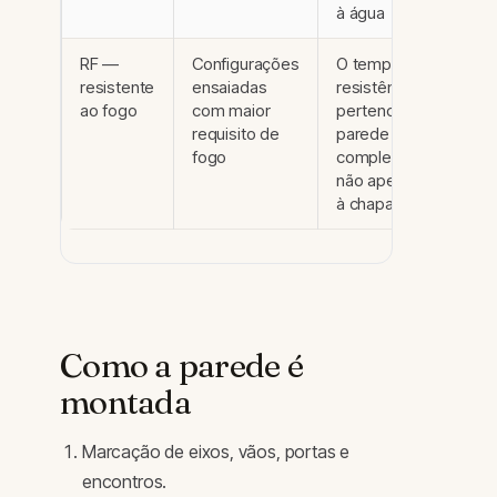
à água
RF —
Configurações
O tempo de
resistente
ensaiadas
resistência
ao fogo
com maior
pertence à
requisito de
parede
fogo
completa,
não apenas
à chapa
Como a parede é
montada
Marcação de eixos, vãos, portas e
encontros.