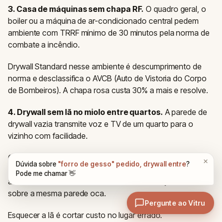
3. Casa de máquinas sem chapa RF.
O quadro geral, o
boiler ou a máquina de ar-condicionado central pedem
ambiente com TRRF mínimo de 30 minutos pela norma de
combate a incêndio.
Drywall Standard nesse ambiente é descumprimento de
norma e desclassifica o AVCB (Auto de Vistoria do Corpo
de Bombeiros). A chapa rosa custa 30% a mais e resolve.
4. Drywall sem lã no miolo entre quartos.
A parede de
drywall vazia transmite voz e TV de um quarto para o
vizinho com facilidade.
O custo da lã de rocha ou lã de vidro de 50 mm é baixo, e
o ganho acústico é imediato — preencher a cavidade
adiciona cerca de 6 a 8 dB de índice de redução sonora
sobre a mesma parede oca.
Esquecer a lã é cortar custo no lugar errado.