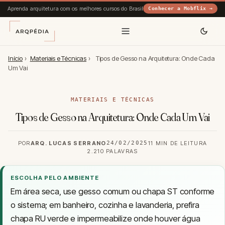
Aprenda arquitetura com os melhores cursos do Brasil
Conhecer a Mobflix →
Início
›
Materiais e Técnicas
›
Tipos de Gesso na Arquitetura: Onde Cada
Um Vai
MATERIAIS E TÉCNICAS
Tipos de Gesso na Arquitetura: Onde Cada Um Vai
POR
ARQ. LUCAS SERRANO
24/02/2025
11 MIN DE LEITURA
2.210 PALAVRAS
ESCOLHA PELO AMBIENTE
Em área seca, use gesso comum ou chapa ST conforme
o sistema; em banheiro, cozinha e lavanderia, prefira
chapa RU verde e impermeabilize onde houver água