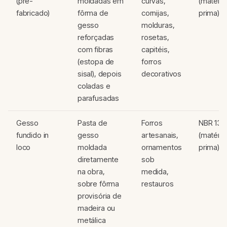
(pré-
moldadas em
curvas,
(matéria
fabricado)
fôrma de
cornijas,
prima)
gesso
molduras,
reforçadas
rosetas,
com fibras
capitéis,
(estopa de
forros
sisal), depois
decorativos
coladas e
parafusadas
Gesso
Pasta de
Forros
NBR 132
fundido in
gesso
artesanais,
(matéria
loco
moldada
ornamentos
prima)
diretamente
sob
na obra,
medida,
sobre fôrma
restauros
provisória de
madeira ou
metálica