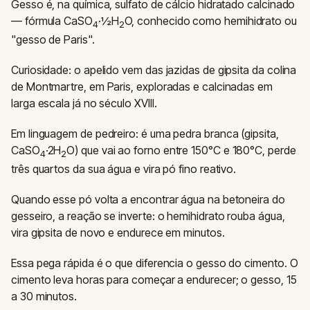
Gesso é, na química, sulfato de cálcio hidratado calcinado
— fórmula CaSO
·½H
O, conhecido como hemihidrato ou
4
2
"gesso de Paris".
Curiosidade: o apelido vem das jazidas de gipsita da colina
de Montmartre, em Paris, exploradas e calcinadas em
larga escala já no século XVIII.
Em linguagem de pedreiro: é uma pedra branca (gipsita,
CaSO
·2H
O) que vai ao forno entre 150°C e 180°C, perde
4
2
três quartos da sua água e vira pó fino reativo.
Quando esse pó volta a encontrar água na betoneira do
gesseiro, a reação se inverte: o hemihidrato rouba água,
vira gipsita de novo e endurece em minutos.
Essa pega rápida é o que diferencia o gesso do cimento. O
cimento leva horas para começar a endurecer; o gesso, 15
a 30 minutos.