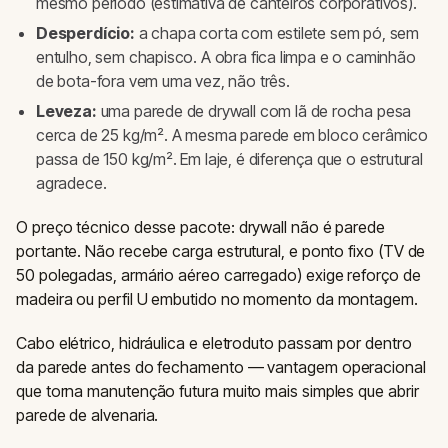
mesmo período (estimativa de canteiros corporativos).
Desperdício:
a chapa corta com estilete sem pó, sem
entulho, sem chapisco. A obra fica limpa e o caminhão
de bota-fora vem uma vez, não três.
Leveza:
uma parede de drywall com lã de rocha pesa
cerca de 25 kg/m². A mesma parede em bloco cerâmico
passa de 150 kg/m². Em laje, é diferença que o estrutural
agradece.
O preço técnico desse pacote: drywall não é parede
portante. Não recebe carga estrutural, e ponto fixo (TV de
50 polegadas, armário aéreo carregado) exige reforço de
madeira ou perfil U embutido no momento da montagem.
Cabo elétrico, hidráulica e eletroduto passam por dentro
da parede antes do fechamento — vantagem operacional
que torna manutenção futura muito mais simples que abrir
parede de alvenaria.