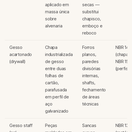
aplicado em
secas —
massa única
substitui
sobre
chapisco,
alvenaria
emboço e
reboco
Gesso
Chapa
Forros
NBR 147
acartonado
industrializada
planos,
(chapas)
(drywall)
de gesso
paredes
NBR 152
entre duas
divisórias
(perfis)
folhas de
internas,
cartão,
shafts,
parafusada
fechamento
em perfil de
de áreas
aço
técnicas
galvanizado
Gesso staff
Peças
Sancas
NBR 132