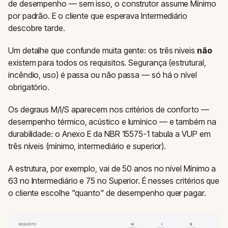
de desempenho — sem isso, o construtor assume Mínimo
por padrão. E o cliente que esperava Intermediário
descobre tarde.
Um detalhe que confunde muita gente: os três níveis
não
existem para todos os requisitos. Segurança (estrutural,
incêndio, uso) é passa ou não passa — só há o nível
obrigatório.
Os degraus M/I/S aparecem nos critérios de conforto —
desempenho térmico, acústico e lumínico — e também na
durabilidade: o Anexo E da NBR 15575-1 tabula a VUP em
três níveis (mínimo, intermediário e superior).
A estrutura, por exemplo, vai de 50 anos no nível Mínimo a
63 no Intermediário e 75 no Superior. É nesses critérios que
o cliente escolhe "quanto" de desempenho quer pagar.
REQUISITO
M
I
S
mínimo
interm.
superior