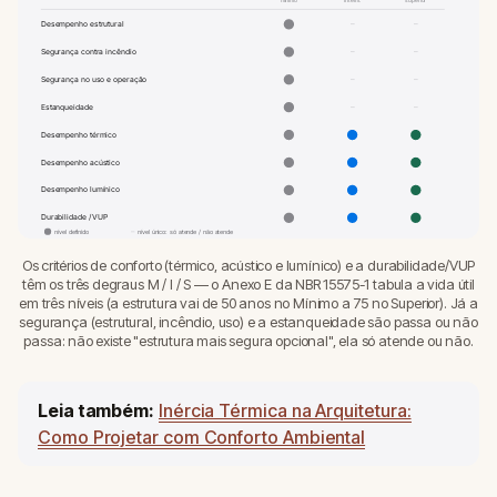
Desempenho estrutural
–
–
Segurança contra incêndio
–
–
Segurança no uso e operação
–
–
Estanqueidade
–
–
Desempenho térmico
Desempenho acústico
Desempenho lumínico
Durabilidade / VUP
–
nível definido
nível único: só atende / não atende
Os critérios de conforto (térmico, acústico e lumínico) e a durabilidade/VUP
têm os três degraus M / I / S — o Anexo E da NBR 15575-1 tabula a vida útil
em três níveis (a estrutura vai de 50 anos no Mínimo a 75 no Superior). Já a
segurança (estrutural, incêndio, uso) e a estanqueidade são passa ou não
passa: não existe "estrutura mais segura opcional", ela só atende ou não.
Leia também:
Inércia Térmica na Arquitetura:
Como Projetar com Conforto Ambiental