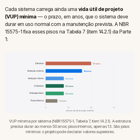
Cada sistema carrega ainda uma
vida útil de projeto
(VUP) mínima
— o prazo, em anos, que o sistema deve
durar em uso normal com a manutenção prevista. A NBR
15575-1 fixa esses pisos na Tabela 7 (item 14.2.1) da Parte
1:
Estrutura
50 anos
Vedação externa
40 anos
Vedação interna
20 anos
Cobertura
20 anos
Hidrossanitário
20 anos
Pisos internos
13 anos
0
25
50
75
anos de vida útil de projeto (mínima)
VUP mínima por sistema (NBR 15575-1, Tabela 7, item 14.2.1). A estrutura
precisa durar ao menos 50 anos; pisos internos, apenas 13. São pisos
mínimos: o projeto pode declarar valores superiores.