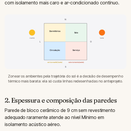
com isolamento mais caro e ar-condicionado contínuo.
N
Dormitórios
Sala
manhã
tarde
L
O
Circulação
Serviço
sol da manhã (leste)
calor da tarde (oeste)
S
Zonear os ambientes pela trajetória do sol é a decisão de desempenho
térmico mais barata: ela só custa linhas redesenhadas no anteprojeto.
2. Espessura e composição das paredes
Parede de bloco cerâmico de 9 cm sem revestimento
adequado raramente atende ao nível Mínimo em
isolamento acústico aéreo.