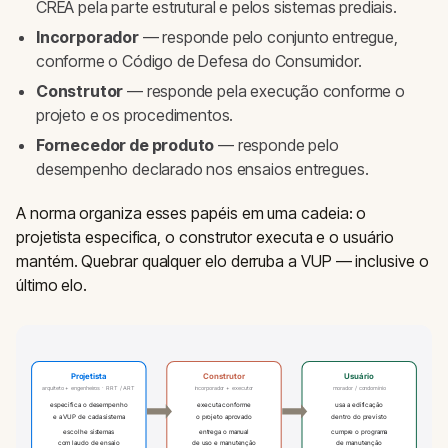
CREA pela parte estrutural e pelos sistemas prediais.
Incorporador
— responde pelo conjunto entregue,
conforme o Código de Defesa do Consumidor.
Construtor
— responde pela execução conforme o
projeto e os procedimentos.
Fornecedor de produto
— responde pelo
desempenho declarado nos ensaios entregues.
A norma organiza esses papéis em uma cadeia: o
projetista especifica, o construtor executa e o usuário
mantém. Quebrar qualquer elo derruba a VUP — inclusive o
último elo.
Projetista
Construtor
Usuário
arquiteto + engenheiros · RRT / ART
incorporador + executor
morador / condomínio
especifica o desempenho
executa conforme
usa a edificação
e a VUP de cada sistema
o projeto aprovado
dentro do previsto
escolhe sistemas
entrega o manual
cumpre o programa
com laudo de ensaio
de uso e manutenção
de manutenção