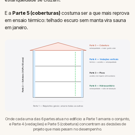
E a
Parte 5 (coberturas)
costuma ser a que mais reprova
em ensaio térmico: telhado escuro sem manta vira sauna
em janeiro.
Parte 5 — Cobertura
estanqueidade + maior ganho solar
Parte 2 — Estrutura (VUP ≥ 50 anos)
Parte 4 — Vedações verticais
térmico + acústico + estanqueidade
Parte 3 — Pisos
acústico de impacto entre andares
Parte 6 — Hidrossanitário
estanqueidade + ruído de tubulação
Parte 1 — Requisitos gerais: amarra todas as outras
Onde cada uma das 6 partes atua no edifício: a Parte 1 amarra o conjunto,
e Parte 4 (vedações) e Parte 5 (cobertura) concentram as decisões de
projeto que mais pesam no desempenho.