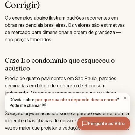
Corrigir)
Os exemplos abaixo ilustram padrões recorrentes em
obras residenciais brasileiras. Os valores são estimativas
de mercado para dimensionar a ordem de grandeza —
não preços tabelados.
Caso 1: o condomínio que esqueceu o
acústico
Prédio de quatro pavimentos em São Paulo, paredes
geminadas em bloco de concreto de 9 cm sem
isolamento. Moradores começaram a ouvir o vizinho
falando ao telefone.
Solução: drywall acústico sobre a parede existente, com lã
mineral e duas chapas de gesso. Custo estimado: 5 a 8
vezes maior que projetar a vedação correta desde o início.