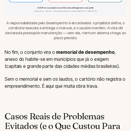
A VUP só se cumpre se os três elos entregarem a sua parte
projeto certo + obra fiel + manutenção conforme o manual (NBR 5674 / NBR 14037)
A responsabilidade pelo desempenho é encadeada: o projetista define, o
construtor executa e entrega o manual, e o usuário mantém. A vida útil
declarada pressupõe manutenção — sem ela, nenhum sistema chega ao
prazo previsto.
No fim, o conjunto vira o
memorial de desempenho
,
anexo do habite-se em municípios que já o exigem
(capitais e grande parte das cidades médias brasileiras).
Sem o memorial e sem os laudos, o cartório não registra o
empreendimento. É aqui que muita obra trava.
Casos Reais de Problemas
Evitados (e o Que Custou Para