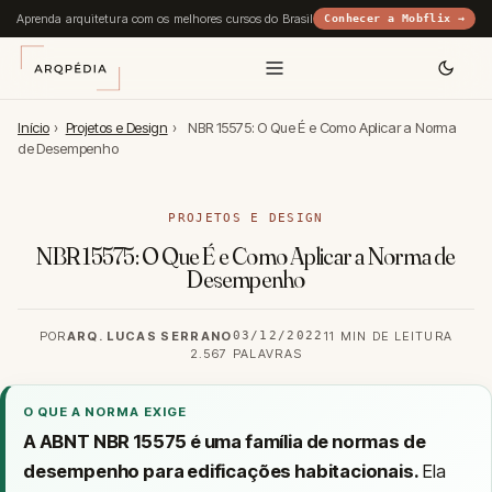
Aprenda arquitetura com os melhores cursos do Brasil
Conhecer a Mobflix →
Início
›
Projetos e Design
›
NBR 15575: O Que É e Como Aplicar a Norma
de Desempenho
PROJETOS E DESIGN
NBR 15575: O Que É e Como Aplicar a Norma de
Desempenho
POR
ARQ. LUCAS SERRANO
03/12/2022
11 MIN DE LEITURA
2.567 PALAVRAS
O QUE A NORMA EXIGE
A ABNT NBR 15575 é uma família de normas de
desempenho para edificações habitacionais.
Ela