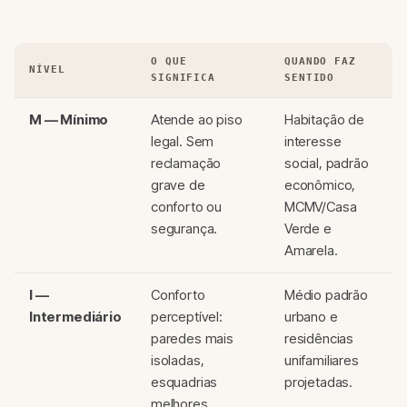
O QUE
QUANDO FAZ
NÍVEL
SIGNIFICA
SENTIDO
M — Mínimo
Atende ao piso
Habitação de
legal. Sem
interesse
reclamação
social, padrão
grave de
econômico,
conforto ou
MCMV/Casa
segurança.
Verde e
Amarela.
I —
Conforto
Médio padrão
Intermediário
perceptível:
urbano e
paredes mais
residências
isoladas,
unifamiliares
esquadrias
projetadas.
melhores,