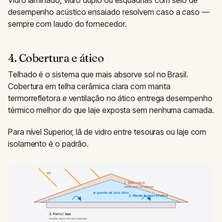
desempenho acústico ensaiado resolvem caso a caso —
sempre com laudo do fornecedor.
4. Cobertura e ático
Telhado é o sistema que mais absorve sol no Brasil.
Cobertura em telha cerâmica clara com manta
termorrefletora e ventilação no ático entrega desempenho
térmico melhor do que laje exposta sem nenhuma camada.
Para nível Superior, lã de vidro entre tesouras ou laje com
isolamento é o padrão.
sol
1. Telha clara
reflete parte da radiação
ar quente sai pelo ático
2. Manta termorrefletora
3. Forro / laje
recebe carga térmica reduzida