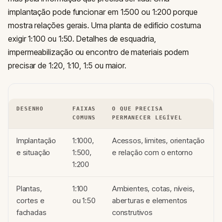
implantação pode funcionar em 1:500 ou 1:200 porque
mostra relações gerais. Uma planta de edifício costuma
exigir 1:100 ou 1:50. Detalhes de esquadria,
impermeabilização ou encontro de materiais podem
precisar de 1:20, 1:10, 1:5 ou maior.
DESENHO
FAIXAS
O QUE PRECISA
COMUNS
PERMANECER LEGÍVEL
Implantação
1:1000,
Acessos, limites, orientação
e situação
1:500,
e relação com o entorno
1:200
Plantas,
1:100
Ambientes, cotas, níveis,
cortes e
ou 1:50
aberturas e elementos
fachadas
construtivos