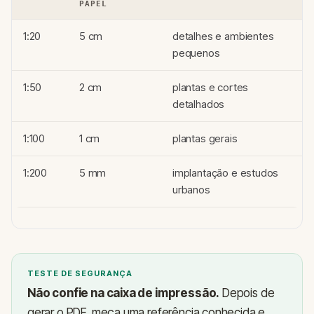
PAPEL
1:20
5 cm
detalhes e ambientes
pequenos
1:50
2 cm
plantas e cortes
detalhados
1:100
1 cm
plantas gerais
1:200
5 mm
implantação e estudos
urbanos
TESTE DE SEGURANÇA
Não confie na caixa de impressão.
Depois de
gerar o PDF, meça uma referência conhecida e