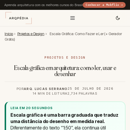
Aprenda arquitetura com os melhores cursos do Brasil
Conhecer a Mobflix →
Início
›
Projetos e Design
›
Escala Gráfica: Como Fazer e Ler (+ Gerador
Grátis)
PROJETOS E DESIGN
Escala gráfica em arquitetura: como ler, usar e
desenhar
POR
ARQ. LUCAS SERRANO
25 DE JULHO DE 2026
14 MIN DE LEITURA
2,734 PALAVRAS
LEIA EM 20 SEGUNDOS
Escala gráfica é uma barra graduada que traduz
uma distância do desenho em medida real.
Diferentemente do texto “1:50”, ela continua útil