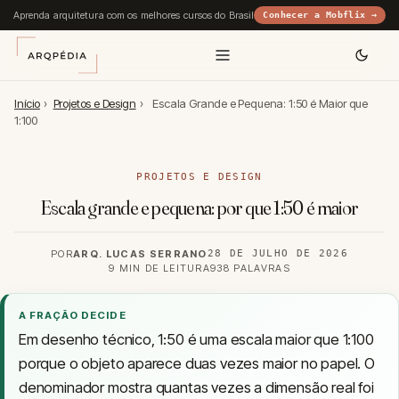
Aprenda arquitetura com os melhores cursos do Brasil
Conhecer a Mobflix →
Início
›
Projetos e Design
›
Escala Grande e Pequena: 1:50 é Maior que
1:100
PROJETOS E DESIGN
Escala grande e pequena: por que 1:50 é maior
POR
ARQ. LUCAS SERRANO
28 DE JULHO DE 2026
9 MIN DE LEITURA
938 PALAVRAS
A FRAÇÃO DECIDE
Em desenho técnico, 1:50 é uma escala maior que 1:100
porque o objeto aparece duas vezes maior no papel. O
denominador mostra quantas vezes a dimensão real foi