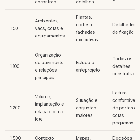
encontros
detalhes
Plantas,
Ambientes,
cortes e
Detalhe fino
1:50
vãos, cotas e
fachadas
de fixação
equipamentos
executivas
Organização
Todos os
do pavimento
Estudo e
1:100
detalhes
e relações
anteprojeto
construtivos
principais
Leitura
Volume,
Situação e
confortável
implantação e
1:200
conjuntos
de portas e
relação com o
maiores
cotas
lote
pequenas
1:500
Contexto
Mapas,
Decisões