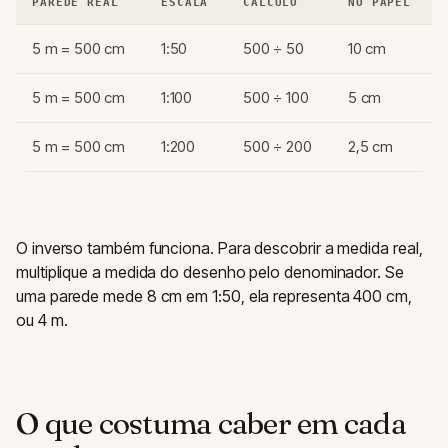
PAREDE REAL
ESCALA
CÁLCULO
NO PAPEL
5 m = 500 cm
1:50
500 ÷ 50
10 cm
5 m = 500 cm
1:100
500 ÷ 100
5 cm
5 m = 500 cm
1:200
500 ÷ 200
2,5 cm
O inverso também funciona. Para descobrir a medida real,
multiplique a medida do desenho pelo denominador. Se
uma parede mede 8 cm em 1:50, ela representa 400 cm,
ou 4 m.
O que costuma caber em cada