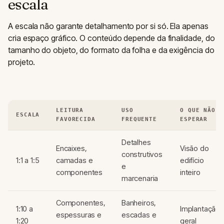
escala
A escala não garante detalhamento por si só. Ela apenas
cria espaço gráfico. O conteúdo depende da finalidade, do
tamanho do objeto, do formato da folha e da exigência do
projeto.
LEITURA
USO
O QUE NÃO
ESCALA
FAVORECIDA
FREQUENTE
ESPERAR
Detalhes
Encaixes,
Visão do
construtivos
1:1 a 1:5
camadas e
edifício
e
componentes
inteiro
marcenaria
Componentes,
Banheiros,
1:10 a
Implantação
espessuras e
escadas e
1:20
geral