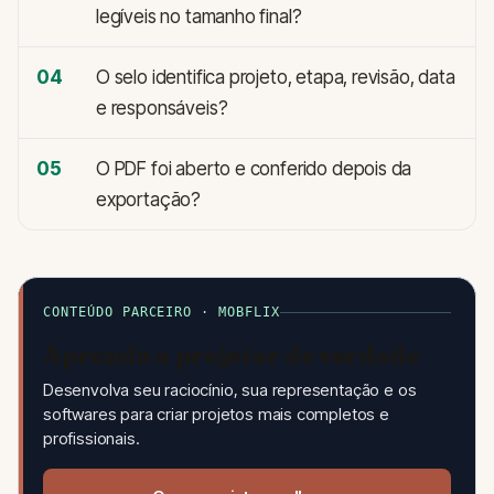
legíveis no tamanho final?
04
O selo identifica projeto, etapa, revisão, data
e responsáveis?
05
O PDF foi aberto e conferido depois da
exportação?
CONTEÚDO PARCEIRO · MOBFLIX
Aprenda a projetar de verdade
Desenvolva seu raciocínio, sua representação e os
softwares para criar projetos mais completos e
profissionais.