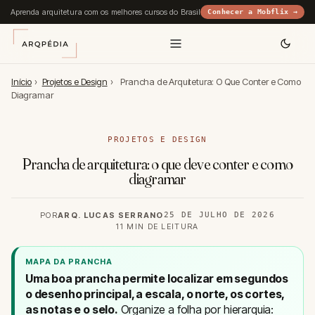
Aprenda arquitetura com os melhores cursos do Brasil
Conhecer a Mobflix →
Início
›
Projetos e Design
›
Prancha de Arquitetura: O Que Conter e Como
Diagramar
PROJETOS E DESIGN
Prancha de arquitetura: o que deve conter e como
diagramar
POR
ARQ. LUCAS SERRANO
25 DE JULHO DE 2026
11 MIN DE LEITURA
MAPA DA PRANCHA
Uma boa prancha permite localizar em segundos
o desenho principal, a escala, o norte, os cortes,
as notas e o selo.
Organize a folha por hierarquia: