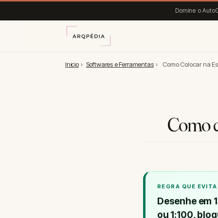
Domine o AutoC
Inicio
›
Softwares e Ferramentas
›
Como Colocar na Esca
Como c
REGRA QUE EVIT
Desenhe em
ou 1:100
, blo