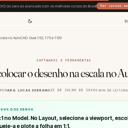
AD do zero ao avancado com os melhores cursos do Brasil
Ver cursos na
In
la no AutoCAD: Guia 1:50, 1:75 e 1:100
SOFTWARES E FERRAMENTAS
olocar o desenho na escala no 
POR
ARQ. LUCAS SERRANO
25 DE JULHO DE 2026
5 MIN DE LEITURA
A 90% DOS ERROS
1:1 no Model
. No Layout, selecione a viewport, esc
queie-a e plote a folha em
1:1
.