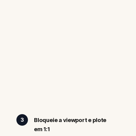
Bloqueie a viewport e plote
3
em 1:1