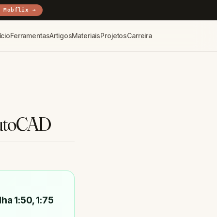
 Mobflix →
ício
Ferramentas
Artigos
Materiais
Projetos
Carreira
AutoCAD
olha
1:50, 1:75