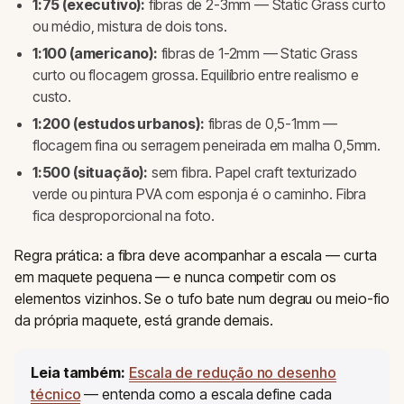
1:75 (executivo):
fibras de 2-3mm — Static Grass curto
ou médio, mistura de dois tons.
1:100 (americano):
fibras de 1-2mm — Static Grass
curto ou flocagem grossa. Equilíbrio entre realismo e
custo.
1:200 (estudos urbanos):
fibras de 0,5-1mm —
flocagem fina ou serragem peneirada em malha 0,5mm.
1:500 (situação):
sem fibra. Papel craft texturizado
verde ou pintura PVA com esponja é o caminho. Fibra
fica desproporcional na foto.
Regra prática: a fibra deve acompanhar a escala — curta
em maquete pequena — e nunca competir com os
elementos vizinhos. Se o tufo bate num degrau ou meio-fio
da própria maquete, está grande demais.
Leia também:
Escala de redução no desenho
técnico
— entenda como a escala define cada