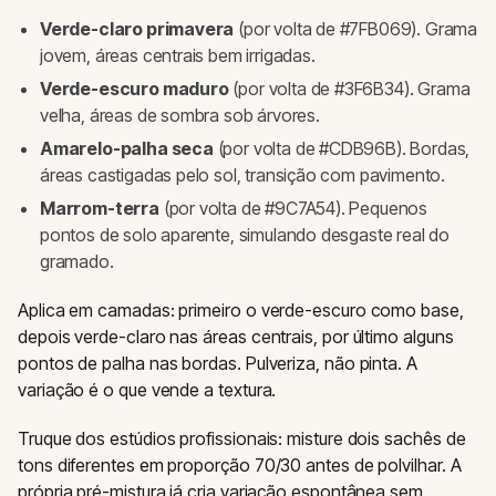
Verde-claro primavera
(por volta de #7FB069). Grama
jovem, áreas centrais bem irrigadas.
Verde-escuro maduro
(por volta de #3F6B34). Grama
velha, áreas de sombra sob árvores.
Amarelo-palha seca
(por volta de #CDB96B). Bordas,
áreas castigadas pelo sol, transição com pavimento.
Marrom-terra
(por volta de #9C7A54). Pequenos
pontos de solo aparente, simulando desgaste real do
gramado.
Aplica em camadas: primeiro o verde-escuro como base,
depois verde-claro nas áreas centrais, por último alguns
pontos de palha nas bordas. Pulveriza, não pinta. A
variação é o que vende a textura.
Truque dos estúdios profissionais: misture dois sachês de
tons diferentes em proporção 70/30 antes de polvilhar. A
própria pré-mistura já cria variação espontânea sem