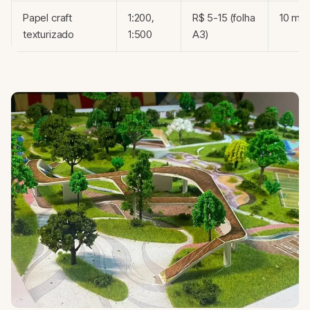
Papel craft
1:200,
R$ 5-15 (folha
10 min
texturizado
1:500
A3)