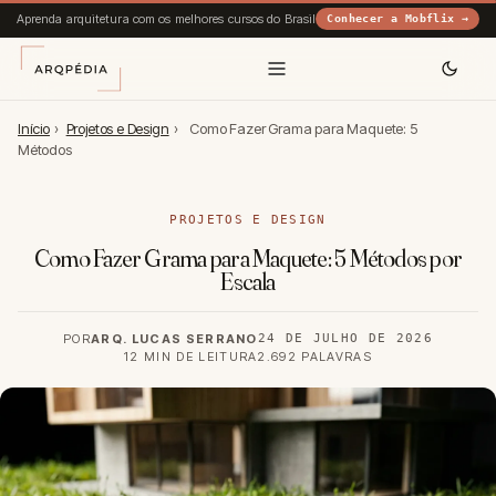
Aprenda arquitetura com os melhores cursos do Brasil
Conhecer a Mobflix →
Início
›
Projetos e Design
›
Como Fazer Grama para Maquete: 5
Métodos
PROJETOS E DESIGN
Como Fazer Grama para Maquete: 5 Métodos por
Escala
POR
ARQ. LUCAS SERRANO
24 DE JULHO DE 2026
12 MIN DE LEITURA
2.692 PALAVRAS