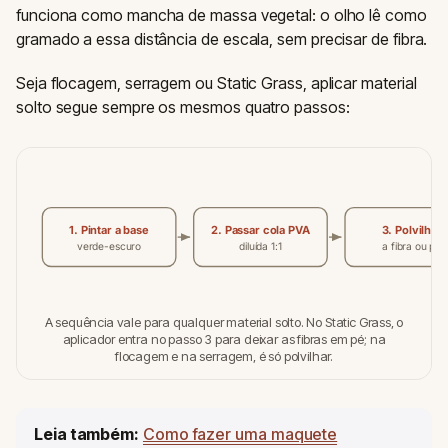
funciona como mancha de massa vegetal: o olho lê como
gramado a essa distância de escala, sem precisar de fibra.
Seja flocagem, serragem ou Static Grass, aplicar material
solto segue sempre os mesmos quatro passos:
1. Pintar a base
2. Passar cola PVA
3. Polvilhar
verde-escuro
diluída 1:1
a fibra ou pó
A sequência vale para qualquer material solto. No Static Grass, o
aplicador entra no passo 3 para deixar as fibras em pé; na
flocagem e na serragem, é só polvilhar.
Leia também:
Como fazer uma maquete