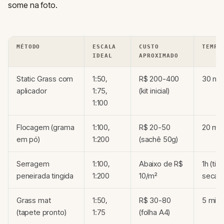
some na foto.
MÉTODO
ESCALA
CUSTO
TEMPO
IDEAL
APROXIMADO
Static Grass com
1:50,
R$ 200-400
30 mi
aplicador
1:75,
(kit inicial)
1:100
Flocagem (grama
1:100,
R$ 20-50
20 mi
em pó)
1:200
(sachê 50g)
Serragem
1:100,
Abaixo de R$
1h (tin
peneirada tingida
1:200
10/m²
secag
Grass mat
1:50,
R$ 30-80
5 min/
(tapete pronto)
1:75
(folha A4)