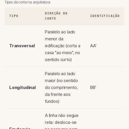
Tipos de corte na arquitetura
DIREÇÃO DO
TIPO
IDENTIFICAÇÃO
CORTE
Paralelo ao lado
menor da
Transversal
edificação (corta a
AA'
casa "ao meio", no
sentido curto)
Paralelo ao lado
maior (no sentido
Longitudinal
do comprimento,
BB'
da frente aos
fundos)
A linha não segue
reta: desloca-se