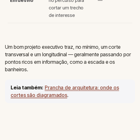
Em desvio
no percurso para
—
cortar um trecho
de interesse
Um bom projeto executivo traz, no mínimo, um corte
transversal e um longitudinal — geralmente passando por
pontos ricos em informação, como a escada e os
banheiros.
Leia também:
Prancha de arquitetura: onde os
cortes são diagramados
.