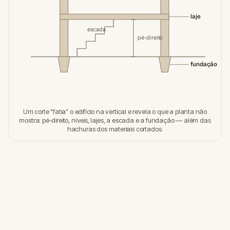
laje
escada
pé-direito
fundação
Um corte "fatia" o edifício na vertical e revela o que a planta não
mostra: pé-direito, níveis, lajes, a escada e a fundação — além das
hachuras dos materiais cortados.