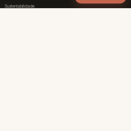
Sustentabilidade
FERRAMENTAS
Calculadora de Concreto
Calculadora de Escada
Calculadora de Telhado
Calculadora de Piso
Calculadora de BTU
Calculadora de Tinta
INSTITUCIONAL
Sobre Nós
Contato
Política de Privacidade
Termos de Uso
© 2026 Arqpedia. Todos os direitos reservados.