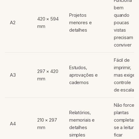
Funciona
bem
Projetos
quando
420 × 594
A2
menores e
poucas
mm
detalhes
vistas
precisam
conviver
Fácil de
Estudos,
imprimir,
297 × 420
A3
aprovações e
mas exige
mm
cadernos
controle
de escala
Não force
Relatórios,
plantas
210 × 297
memoriais e
completas
A4
mm
detalhes
se a leitura
simples
ficar