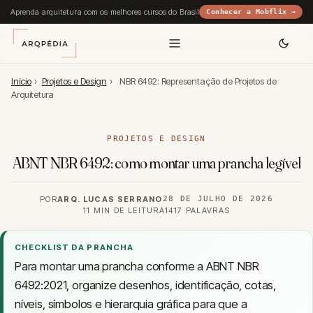
Aprenda arquitetura com os melhores cursos do Brasil
Conhecer a Mobflix →
Início
›
Projetos e Design
›
NBR 6492: Representação de Projetos de
Arquitetura
PROJETOS E DESIGN
ABNT NBR 6492: como montar uma prancha legível
POR
ARQ. LUCAS SERRANO
28 DE JULHO DE 2026
11 MIN DE LEITURA
1417 PALAVRAS
CHECKLIST DA PRANCHA
Para montar uma prancha conforme a ABNT NBR
6492:2021, organize desenhos, identificação, cotas,
níveis, símbolos e hierarquia gráfica para que a