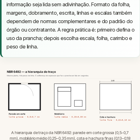
informação seja lida sem adivinhação. Formato da folha,
margens, dobramento, escrita, linhas e escalas também
dependem de normas complementares e do padrão do
órgão ou contratante. A regra prática é: primeiro defina o
uso da prancha; depois escolha escala, folha, carimbo e
peso de linha.
NBR 6492 — a hierarquia do traço
Mesma planta, três pesos de linha. É a diferença de espessura que faz a prancha ser lida em segundos.
3,60
Parede em corte
Mobiliário
Cota e hachura
linha grossa · 0,5–0,7 mm
linha média · 0,25–0,35 mm
linha fina · 0,13–0,18 mm
A hierarquia de traço da NBR 6492: parede em corte grossa (0,5–0,7
mm), mobiliário médio (0,25–0,35 mm), cota e hachura finas (0,13–0,18