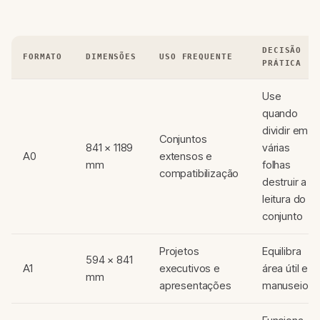
DECISÃO
FORMATO
DIMENSÕES
USO FREQUENTE
PRÁTICA
Use
quando
dividir em
Conjuntos
841 × 1189
várias
A0
extensos e
mm
folhas
compatibilização
destruir a
leitura do
conjunto
Projetos
Equilibra
594 × 841
A1
executivos e
área útil e
mm
apresentações
manuseio