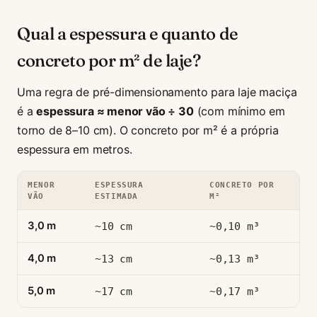
Qual a espessura e quanto de
concreto por m² de laje?
Uma regra de pré-dimensionamento para laje maciça
é a
espessura ≈ menor vão ÷ 30
(com mínimo em
torno de 8–10 cm). O concreto por m² é a própria
espessura em metros.
MENOR
ESPESSURA
CONCRETO POR
VÃO
ESTIMADA
M²
3,0 m
~10 cm
~0,10 m³
4,0 m
~13 cm
~0,13 m³
5,0 m
~17 cm
~0,17 m³