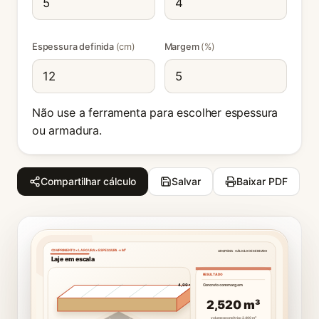
Espessura definida
(cm)
Margem
(%)
Não use a ferramenta para escolher espessura
ou armadura.
Compartilhar cálculo
Salvar
Baixar PDF
ARQPEDIA · CÁLCULO DESENHADO
COMPRIMENTO × LARGURA × ESPESSURA → M³
Laje em escala
RESULTADO
4,00 m
Concreto com margem
2,520 m³
volume geométrico 2,400 m³