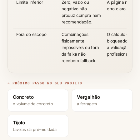
Limite inferior
Zero, vazio ou
A página mostra
negativo não
erro claro.
produz compra nem
recomendação.
Fora do escopo
Combinações
O cálculo é
fisicamente
bloqueado e orie
impossíveis ou fora
a validação
da faixa não
profissional.
recebem fallback.
➜ PRÓXIMO PASSO NO SEU PROJETO
Concreto
Vergalhão
o volume de concreto
a ferragem
Tijolo
tavelas da pré-moldada