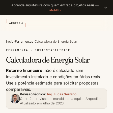
Aprenda arquitetura com quem entrega projetos reais —
→
Mobflix
Início
›
Ferramentas
›
Calculadora de Energia Solar
FERRAMENTA · SUSTENTABILIDADE
Calculadora de Energia Solar
Retorno financeiro:
não é calculado sem
investimento instalado e condições tarifárias reais.
Use a potência estimada para solicitar propostas
comparáveis.
Revisão técnica:
Arq. Lucas Serrano
Conteúdo revisado e mantido pela equipe Arqpedia ·
Atualizado em julho de 2026