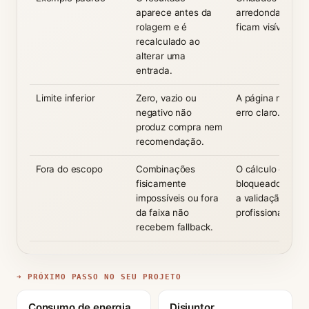
aparece antes da
arredondamento
rolagem e é
ficam visíveis.
recalculado ao
alterar uma
entrada.
Limite inferior
Zero, vazio ou
A página mostra
negativo não
erro claro.
produz compra nem
recomendação.
Fora do escopo
Combinações
O cálculo é
fisicamente
bloqueado e orie
impossíveis ou fora
a validação
da faixa não
profissional.
recebem fallback.
➜ PRÓXIMO PASSO NO SEU PROJETO
Consumo de energia
Disjuntor