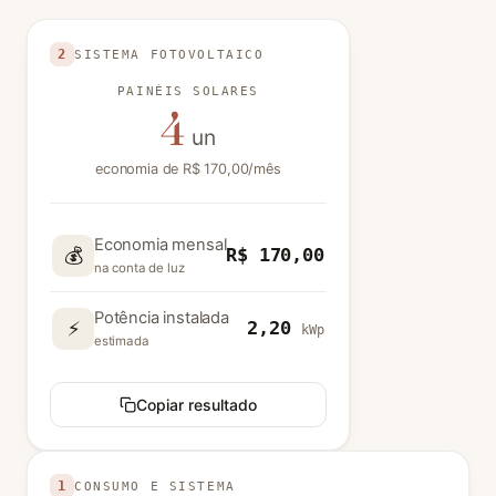
Use valores positivos nas unidades indicadas. Valores
2
SISTEMA FOTOVOLTAICO
PAINÉIS SOLARES
4
un
economia de R$ 170,00/mês
Economia mensal
💰
R$ 170,00
na conta de luz
Potência instalada
⚡
2,20
kWp
estimada
Copiar resultado
1
CONSUMO E SISTEMA