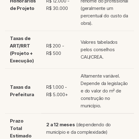
Honorários
R$ 12.000 -
renome do profissional
de Projeto
R$ 30.000
(geralmente um
percentual do custo da
obra).
Taxas de
Valores tabelados
ART/RRT
R$ 200 -
pelos conselhos
(Projeto +
R$ 500
CAU/CREA.
Execução)
Altamente variável.
Depende da legislação
Taxas da
R$ 1.000 -
e do valor do m² de
Prefeitura
R$ 5.000+
construção no
município.
Prazo
2 a 12 meses
(dependendo do
Total
município e da complexidade)
Estimado