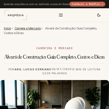
Aprenda arquitetura com os melhores cursos do Brasil
Conhecer a Mobflix →
Início
›
Carreira e Mercado
›
Alvará de Construção: Guia Completo,
Custos e Dicas
CARREIRA E MERCADO
Alvará de Construção: Guia Completo, Custos e Dicas
POR
ARQ. LUCAS SERRANO
18/07/2024
15 MIN DE LEITURA
3,029 PALAVRAS