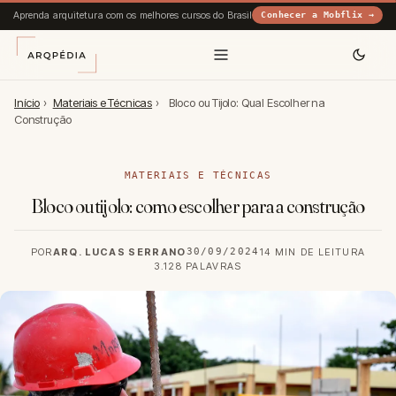
Aprenda arquitetura com os melhores cursos do Brasil
Conhecer a Mobflix →
Início
›
Materiais e Técnicas
›
Bloco ou Tijolo: Qual Escolher na
Construção
MATERIAIS E TÉCNICAS
Bloco ou tijolo: como escolher para a construção
POR
ARQ. LUCAS SERRANO
30/09/2024
14 MIN DE LEITURA
3.128 PALAVRAS