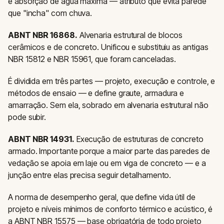
e absorção de água máxima — atributo que evita parede
que "incha" com chuva.
ABNT NBR 16868.
Alvenaria estrutural de blocos
cerâmicos e de concreto. Unificou e substituiu as antigas
NBR 15812 e NBR 15961, que foram canceladas.
É dividida em três partes — projeto, execução e controle, e
métodos de ensaio — e define graute, armadura e
amarração. Sem ela, sobrado em alvenaria estrutural não
pode subir.
ABNT NBR 14931.
Execução de estruturas de concreto
armado. Importante porque a maior parte das paredes de
vedação se apoia em laje ou em viga de concreto — e a
junção entre elas precisa seguir detalhamento.
A norma de desempenho geral, que define vida útil de
projeto e níveis mínimos de conforto térmico e acústico, é
a ABNT NBR 15575 — base obrigatória de todo projeto