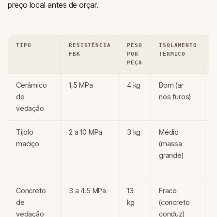
preço local antes de orçar.
TIPO
RESISTÊNCIA
PESO
ISOLAMENTO
C
FBK
POR
TÉRMICO
R
PEÇA
Cerâmico
1,5 MPa
4 kg
Bom (ar
R
de
nos furos)
a
vedação
1
Tijolo
2 a 10 MPa
3 kg
Médio
maciço
(massa
1
grande)
1
Concreto
3 a 4,5 MPa
13
Fraco
R
de
kg
(concreto
a
vedação
conduz)
1