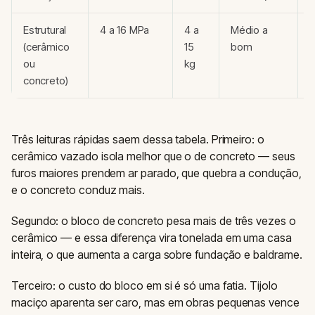
Estrutural
4 a 16 MPa
4 a
Médio a
(cerâmico
15
bom
1
ou
kg
concreto)
1
Três leituras rápidas saem dessa tabela. Primeiro: o
cerâmico vazado isola melhor que o de concreto — seus
furos maiores prendem ar parado, que quebra a condução,
e o concreto conduz mais.
Segundo: o bloco de concreto pesa mais de três vezes o
cerâmico — e essa diferença vira tonelada em uma casa
inteira, o que aumenta a carga sobre fundação e baldrame.
Terceiro: o custo do bloco em si é só uma fatia. Tijolo
maciço aparenta ser caro, mas em obras pequenas vence