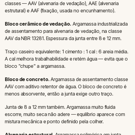
classes — AAV (alvenaria de vedação), AAE (alvenaria
estrutural) e AAF (fixação, usada no encunhamento).
Bloco cerâmico de vedação.
Argamassa industrializada
de assentamento para alvenaria de vedação, na classe
AAV da NBR 13281. Espessura da junta entre 8 e 12 mm.
Traço caseiro equivalente: 1 cimento : 1 cal : 6 areia média.
A cal melhora trabalhabilidade e retém água — evita que o
bloco "chupe" a argamassa.
Bloco de concreto.
Argamassa de assentamento classe
AAV com aditivo retentor de água. O bloco de concreto é
menos absorvente, então a junta exige outro traço.
Junta de 8 a 12 mm também. Argamassa muito fluida
escorre, muito seca não adere — equilíbrio aparece com
mistura mecânica e ponto definido pela colher.
Alvenaria estrutural.
Argamassa polimérica em junta