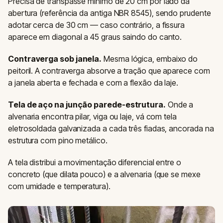
Precisa de transpasse mínimo de 20 cm por lado da
abertura (referência da antiga NBR 8545), sendo prudente
adotar cerca de 30 cm — caso contrário, a fissura
aparece em diagonal a 45 graus saindo do canto.
Contraverga sob janela.
Mesma lógica, embaixo do
peitoril. A contraverga absorve a tração que aparece com
a janela aberta e fechada e com a flexão da laje.
Tela de aço na junção parede-estrutura.
Onde a
alvenaria encontra pilar, viga ou laje, vá com tela
eletrosoldada galvanizada a cada três fiadas, ancorada na
estrutura com pino metálico.
A tela distribui a movimentação diferencial entre o
concreto (que dilata pouco) e a alvenaria (que se mexe
com umidade e temperatura).