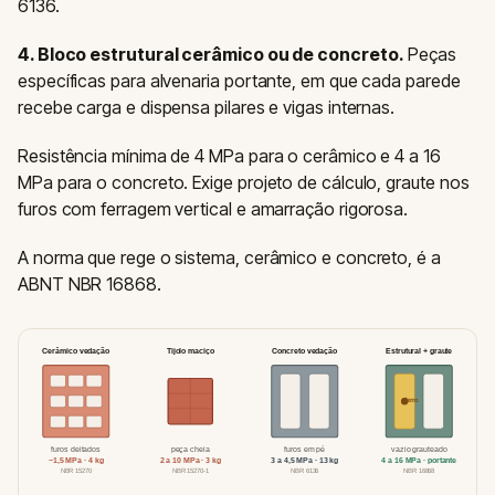
6136.
4. Bloco estrutural cerâmico ou de concreto.
Peças
específicas para alvenaria portante, em que cada parede
recebe carga e dispensa pilares e vigas internas.
Resistência mínima de 4 MPa para o cerâmico e 4 a 16
MPa para o concreto. Exige projeto de cálculo, graute nos
furos com ferragem vertical e amarração rigorosa.
A norma que rege o sistema, cerâmico e concreto, é a
ABNT NBR 16868.
Cerâmico vedação
Tijolo maciço
Concreto vedação
Estrutural + graute
ferro
furos deitados
peça cheia
furos em pé
vazio grauteado
~1,5 MPa · 4 kg
2 a 10 MPa · 3 kg
3 a 4,5 MPa · 13 kg
4 a 16 MPa · portante
NBR 15270
NBR 15270-1
NBR 6136
NBR 16868