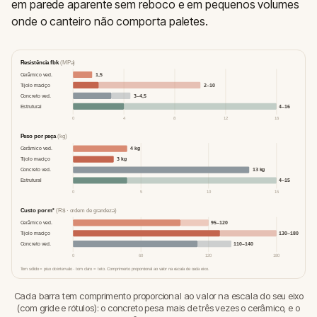
em parede aparente sem reboco e em pequenos volumes
onde o canteiro não comporta paletes.
Resistência fbk
(MPa)
Cerâmico ved.
1,5
Tijolo maciço
2–10
Concreto ved.
3–4,5
Estrutural
4–16
0
4
8
12
16
Peso por peça
(kg)
Cerâmico ved.
4 kg
Tijolo maciço
3 kg
Concreto ved.
13 kg
Estrutural
4–15
0
5
10
15
Custo por m²
(R$ · ordem de grandeza)
Cerâmico ved.
95–120
Tijolo maciço
130–180
Concreto ved.
110–140
0
60
120
180
Tom sólido = piso do intervalo · tom claro = teto. Comprimento proporcional ao valor na escala de cada eixo.
Cada barra tem comprimento proporcional ao valor na escala do seu eixo
(com gride e rótulos): o concreto pesa mais de três vezes o cerâmico, e o