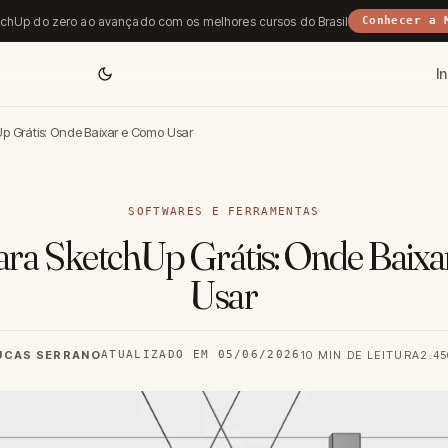
chUp do zero ao avançado com os melhores cursos do Brasil
Conhecer a 
In
p Grátis: Onde Baixar e Como Usar
SOFTWARES E FERRAMENTAS
ara SketchUp Grátis: Onde Baix
Usar
LUCAS SERRANO
ATUALIZADO EM 05/06/2026
10 MIN DE LEITURA
2.4