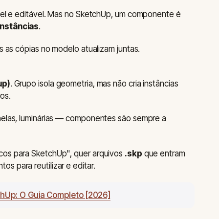
ável e editável. Mas no SketchUp, um componente é
instâncias
.
as as cópias no modelo atualizam juntas.
up)
. Grupo isola geometria, mas não cria instâncias
os.
anelas, luminárias — componentes são sempre a
cos para SketchUp", quer arquivos
.skp
que entram
s para reutilizar e editar.
hUp: O Guia Completo [2026]