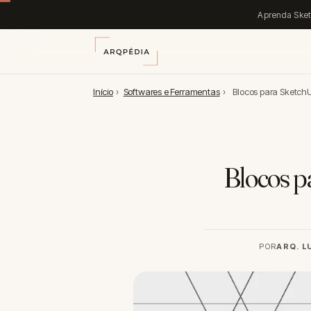
Aprenda Sket
Início
›
Softwares e Ferramentas
›
Blocos para SketchU
Blocos p
POR
ARQ. 