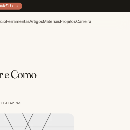
Mobflix →
ício
Ferramentas
Artigos
Materiais
Projetos
Carreira
ar e Como
50 PALAVRAS