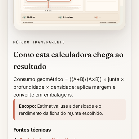
8,0 mm
60×60 cm
3,0 mm junta
—
01
02
03
arqpedia.com.br
resultado pronto para salvar
Seu cálculo, desenhado:
A seção ampliada revela exatamente onde o 
seção ampliada
junta visível
profundidade real
MÉTODO TRANSPARENTE
Como esta calculadora chega ao
resultado
Consumo geométrico = ((A+B)/(A×B)) × junta ×
profundidade × densidade; aplica margem e
converte em embalagens.
Escopo:
Estimativa; use a densidade e o
rendimento da ficha do rejunte escolhido.
Fontes técnicas