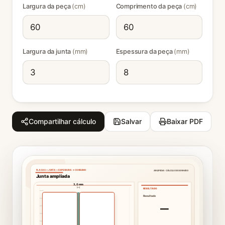
Largura da peça
(cm)
Comprimento da peça
(cm)
Largura da junta
(mm)
Espessura da peça
(mm)
Compartilhar cálculo
Salvar
Baixar PDF
ARQPEDIA · CÁLCULO DESENHADO
PLACAS + JUNTA + ESPESSURA → CONSUMO
Junta ampliada
3,0 mm
RESULTADO
Resultado
—