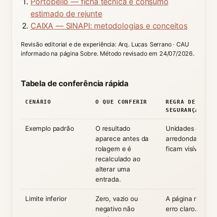
Portobello — ficha técnica e consumo
estimado de rejunte
CAIXA — SINAPI: metodologias e conceitos
Revisão editorial e de experiência: Arq. Lucas Serrano · CAU
informado na página Sobre. Método revisado em 24/07/2026.
Tabela de conferência rápida
CENÁRIO
O QUE CONFERIR
REGRA DE
SEGURANÇA
Exemplo padrão
O resultado
Unidades e
aparece antes da
arredondamento
rolagem e é
ficam visíveis.
recalculado ao
alterar uma
entrada.
Limite inferior
Zero, vazio ou
A página mostra
negativo não
erro claro.