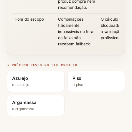
produz compra nem
recomendação.
Fora do escopo
Combinações
O cálculo é
fisicamente
bloqueado e orie
impossíveis ou fora
a validação
da faixa não
profissional.
recebem fallback.
➜ PRÓXIMO PASSO NO SEU PROJETO
Azulejo
Piso
os azulejos
o piso
Argamassa
a argamassa