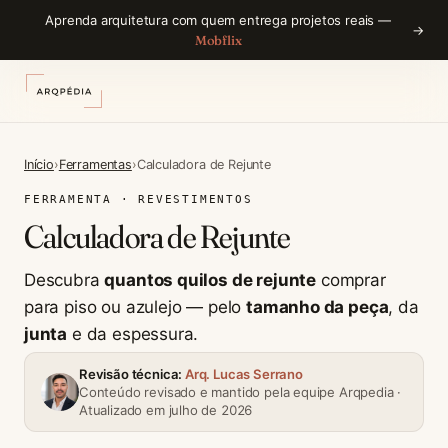
Aprenda arquitetura com quem entrega projetos reais —
→
Mobflix
Início
›
Ferramentas
›
Calculadora de Rejunte
FERRAMENTA · REVESTIMENTOS
Calculadora de Rejunte
Descubra
quantos quilos de rejunte
comprar
para piso ou azulejo — pelo
tamanho da peça
, da
junta
e da espessura.
Revisão técnica:
Arq. Lucas Serrano
Conteúdo revisado e mantido pela equipe Arqpedia ·
Atualizado em julho de 2026