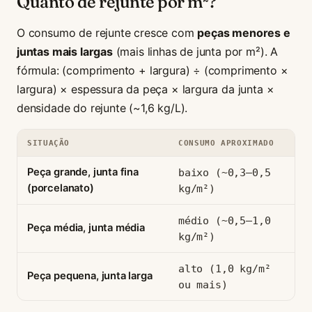
Quanto de rejunte por m²?
O consumo de rejunte cresce com
peças menores e
juntas mais largas
(mais linhas de junta por m²). A
fórmula: (comprimento + largura) ÷ (comprimento ×
largura) × espessura da peça × largura da junta ×
densidade do rejunte (~1,6 kg/L).
SITUAÇÃO
CONSUMO APROXIMADO
Peça grande, junta fina
baixo (~0,3–0,5
(porcelanato)
kg/m²)
médio (~0,5–1,0
Peça média, junta média
kg/m²)
alto (1,0 kg/m²
Peça pequena, junta larga
ou mais)