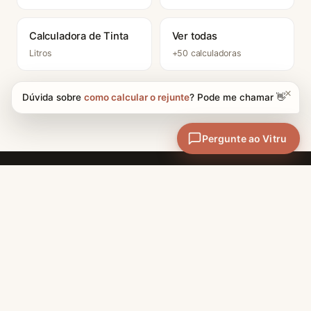
Calculadora de Tinta
Ver todas
Litros
+50 calculadoras
CATEGORIAS
Materiais e Técnicas
A maior enciclopédia de
Projetos e Design
arquitetura do Brasil + 50
calculadoras profissionais.
Carreira
Conteúdo técnico de
História
excelência, sem cadastro.