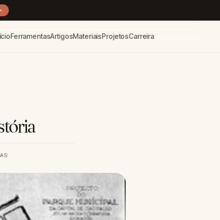
→
ício
Ferramentas
Artigos
Materiais
Projetos
Carreira
stória
RAS