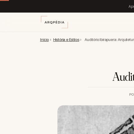
Apr
Início
›
História e Estilos
›
Auditório Ibirapuera: Arquitetur
Audit
P