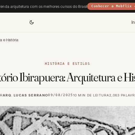
enda arquitetura com os melhores cursos do Brasil
Conhecer a Mobflix 
In
a e História
HISTÓRIA E ESTILOS
ório Ibirapuera: Arquitetura e Hi
OR
ARQ. LUCAS SERRANO
09/08/2025
10 MIN DE LEITURA
2,063 PALAV