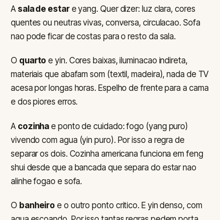
A
sala de estar
e yang. Quer dizer: luz clara, cores
quentes ou neutras vivas, conversa, circulacao. Sofa
nao pode ficar de costas para o resto da sala.
O
quarto
e yin. Cores baixas, iluminacao indireta,
materiais que abafam som (textil, madeira), nada de TV
acesa por longas horas. Espelho de frente para a cama
e dos piores erros.
A
cozinha
e ponto de cuidado: fogo (yang puro)
vivendo com agua (yin puro). Por isso a regra de
separar os dois. Cozinha americana funciona em feng
shui desde que a bancada que separa do estar nao
alinhe fogao e sofa.
O
banheiro
e o outro ponto critico. E yin denso, com
agua escoando. Por isso tantas regras pedem porta