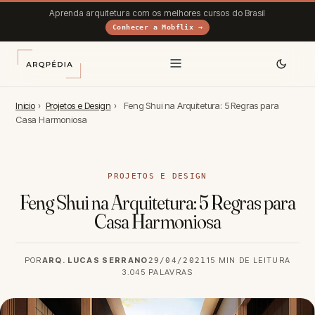
Aprenda arquitetura com os melhores cursos do Brasil
Conhecer a Mobflix →
Inicio
›
Projetos e Design
›
Feng Shui na Arquitetura: 5 Regras para
Casa Harmoniosa
PROJETOS E DESIGN
Feng Shui na Arquitetura: 5 Regras para
Casa Harmoniosa
POR
ARQ. LUCAS SERRANO
15 MIN DE LEITURA
29/04/2021
3.045 PALAVRAS