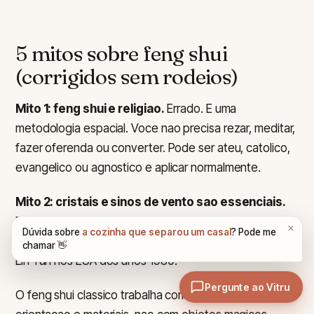
5 mitos sobre feng shui
(corrigidos sem rodeios)
Mito 1: feng shui e religiao.
Errado. E uma
metodologia espacial. Voce nao precisa rezar, meditar,
fazer oferenda ou converter. Pode ser ateu, catolico,
evangelico ou agnostico e aplicar normalmente.
Mito 2: cristais e sinos de vento sao essenciais.
Errado. Cristais e sinos chegaram com o Black Sect
Tantric Buddhism, vertente popularizada pelo mestre
Lin Yun nos EUA dos anos 1980.
O feng shui classico trabalha com geometria,