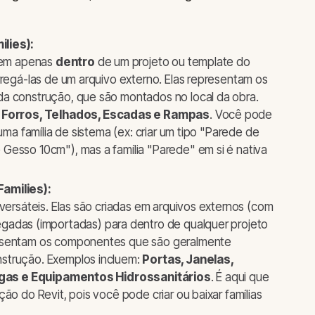
lies):
stem apenas
dentro
de um projeto ou template do
rregá-las de um arquivo externo. Elas representam os
a construção, que são montados no local da obra.
, Forros, Telhados, Escadas e Rampas
. Você pode
 uma família de sistema (ex: criar um tipo "Parede de
Gesso 10cm"), mas a família "Parede" em si é nativa
amilies):
 versáteis. Elas são criadas em arquivos externos (com
egadas (importadas) para dentro de qualquer projeto
resentam os componentes que são geralmente
strução. Exemplos incluem:
Portas, Janelas,
 Vigas e Equipamentos Hidrossanitários
. É aqui que
ão do Revit, pois você pode criar ou baixar famílias