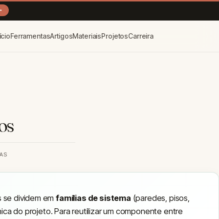
→
ício
Ferramentas
Artigos
Materiais
Projetos
Carreira
os
RAS
as se dividem em
famílias de sistema
(paredes, pisos,
nica do projeto. Para reutilizar um componente entre