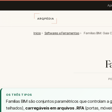
Apr
Início
›
Softwares e Ferramentas
›
Famílias BIM: Guia 
F
P
OS TRÊS TIPOS
Famílias BIM são conjuntos paramétricos que controlam a
telhados),
carregáveis em arquivos .RFA
(portas, móveis