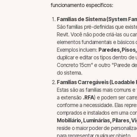
funcionamento específicos:
Famílias de Sistema (System Fami
São famílias pré-definidas que exi
Revit. Você não pode criá-las ou ca
elementos fundamentais e básicos d
Exemplos incluem:
Paredes, Pisos
duplicar e editar os tipos dentro de
Concreto 15cm" e outro "Parede de 
do sistema.
Famílias Carregáveis (Loadable F
Estas são as famílias mais comuns e
a extensão
.RFA
) e podem ser carr
conforme a necessidade. Elas rep
comprados e instalados em uma con
Mobiliário, Luminárias, Pilares,
reside o maior poder de personalizaç
para representar qualquer objeto.