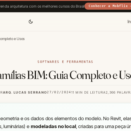
enda arquitetura com os melhores cursos do Brasil
Conhecer a Mobflix 
In
Completo e Usos
SOFTWARES E FERRAMENTAS
amílias BIM: Guia Completo e Us
OR
ARQ. LUCAS SERRANO
27/02/2024
11 MIN DE LEITURA
2,366 PALAV
 geometria e os dados dos elementos do modelo. No Revit, el
, luminárias) e
modeladas no local
, criadas para uma peça ú