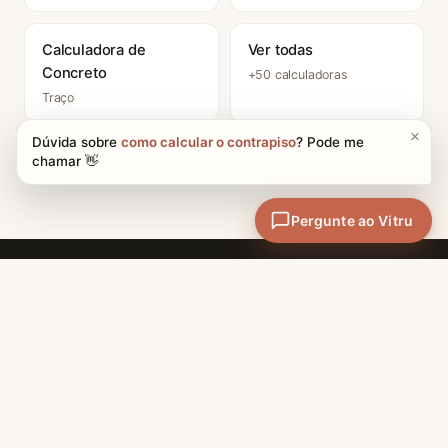
Calculadora de
Ver todas
Concreto
+50 calculadoras
Traço
CATEGORIAS
Materiais e Técnicas
A maior enciclopédia de
Projetos e Design
arquitetura do Brasil + 50
calculadoras profissionais.
Carreira
Conteúdo técnico de
História
excelência, sem cadastro.