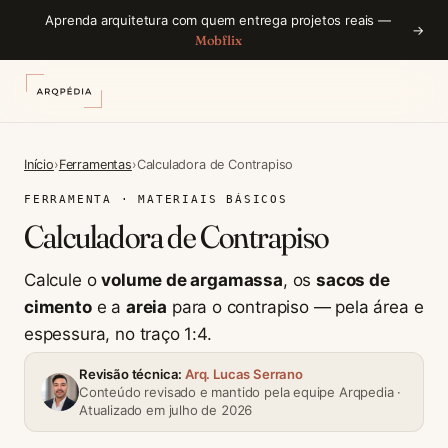
Aprenda arquitetura com quem entrega projetos reais —
→
Mobflix
Início
›
Ferramentas
›
Calculadora de Contrapiso
FERRAMENTA · MATERIAIS BÁSICOS
Calculadora de Contrapiso
Calcule o
volume de argamassa
, os
sacos de
cimento
e a
areia
para o contrapiso — pela área e
espessura, no traço 1:4.
Revisão técnica:
Arq. Lucas Serrano
Conteúdo revisado e mantido pela equipe Arqpedia ·
Atualizado em julho de 2026