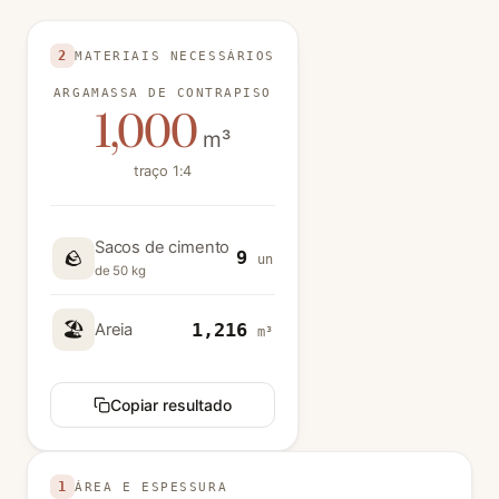
Use valores positivos nas unidades indicadas. Valores
2
MATERIAIS NECESSÁRIOS
ARGAMASSA DE CONTRAPISO
1,000
m³
traço 1:4
Sacos de cimento
🪨
9
un
de 50 kg
🏖️
1,216
Areia
m³
Copiar resultado
1
ÁREA E ESPESSURA