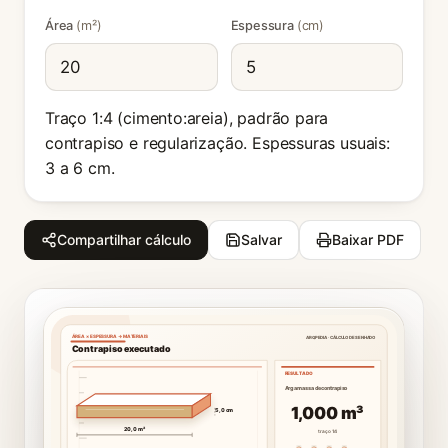
Área
(m²)
Espessura
(cm)
Traço 1:4 (cimento:areia), padrão para
contrapiso e regularização. Espessuras usuais:
3 a 6 cm.
Compartilhar cálculo
Salvar
Baixar PDF
ÁREA × ESPESSURA → MATERIAIS
ARQPEDIA · CÁLCULO DESENHADO
Contrapiso executado
RESULTADO
Argamassa de contrapiso
1,000 m³
5,0 cm
20,0 m²
traço 1:4