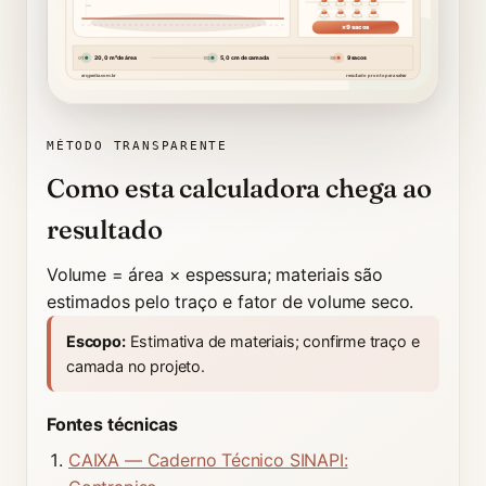
×9 sacos
20,0 m² de área
5,0 cm de camada
9 sacos
01
02
03
arqpedia.com.br
resultado pronto para salvar
Seu cálculo, desenhado:
A camada aparece em corte, com espessura h
contrapiso em corte
máx. 8 sacos visíveis
×N em faixa exclusiva
MÉTODO TRANSPARENTE
Como esta calculadora chega ao
resultado
Volume = área × espessura; materiais são
estimados pelo traço e fator de volume seco.
Escopo:
Estimativa de materiais; confirme traço e
camada no projeto.
Fontes técnicas
CAIXA — Caderno Técnico SINAPI: