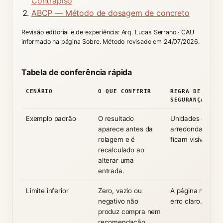
Contrapiso
ABCP — Método de dosagem de concreto
Revisão editorial e de experiência: Arq. Lucas Serrano · CAU
informado na página Sobre. Método revisado em 24/07/2026.
Tabela de conferência rápida
CENÁRIO
O QUE CONFERIR
REGRA DE
SEGURANÇA
Exemplo padrão
O resultado
Unidades e
aparece antes da
arredondamento
rolagem e é
ficam visíveis.
recalculado ao
alterar uma
entrada.
Limite inferior
Zero, vazio ou
A página mostra
negativo não
erro claro.
produz compra nem
recomendação.