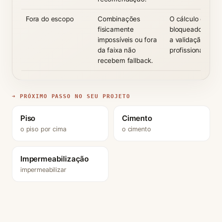
Fora do escopo
Combinações
O cálculo é
fisicamente
bloqueado e orie
impossíveis ou fora
a validação
da faixa não
profissional.
recebem fallback.
➜ PRÓXIMO PASSO NO SEU PROJETO
Piso
Cimento
o piso por cima
o cimento
Impermeabilização
impermeabilizar