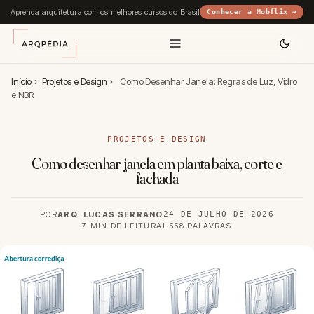
Aprenda arquitetura com os melhores cursos do Brasil
Conhecer a Mobflix →
Início
›
Projetos e Design
›
Como Desenhar Janela: Regras de Luz, Vidro
e NBR
PROJETOS E DESIGN
Como desenhar janela em planta baixa, corte e
fachada
POR
ARQ. LUCAS SERRANO
24 DE JULHO DE 2026
7 MIN DE LEITURA
1.558 PALAVRAS