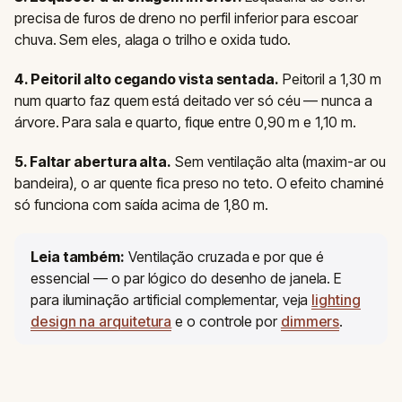
precisa de furos de dreno no perfil inferior para escoar
chuva. Sem eles, alaga o trilho e oxida tudo.
4. Peitoril alto cegando vista sentada.
Peitoril a 1,30 m
num quarto faz quem está deitado ver só céu — nunca a
árvore. Para sala e quarto, fique entre 0,90 m e 1,10 m.
5. Faltar abertura alta.
Sem ventilação alta (maxim-ar ou
bandeira), o ar quente fica preso no teto. O efeito chaminé
só funciona com saída acima de 1,80 m.
Leia também:
Ventilação cruzada e por que é
essencial — o par lógico do desenho de janela. E
para iluminação artificial complementar, veja
lighting
design na arquitetura
e o controle por
dimmers
.