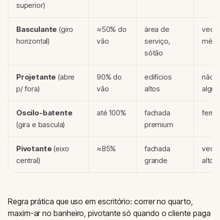
superior)
Basculante
(giro
≈50% do
área de
vedaç
horizontal)
vão
serviço,
médi
sótão
Projetante
(abre
90% do
edifícios
não p
p/ fora)
vão
altos
algu
Oscilo-batente
até 100%
fachada
ferra
(gira e bascula)
premium
Pivotante
(eixo
≈85%
fachada
vedaç
central)
grande
alto
Regra prática que uso em escritório: correr no quarto,
maxim-ar no banheiro, pivotante só quando o cliente paga