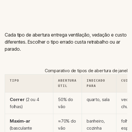
Cada tipo de abertura entrega ventilação, vedação e custo
diferentes. Escolher o tipo errado custa retrabalho ou ar
parado.
Comparativo de tipos de abertura de janela
TIPO
ABERTURA
INDICADO
CUID
ÚTIL
PARA
Correr
(2 ou 4
50% do
quarto, sala
veda
folhas)
vão
chuva
Maxim-ar
≈70% do
banheiro,
folha 
(basculante
vão
cozinha
espa