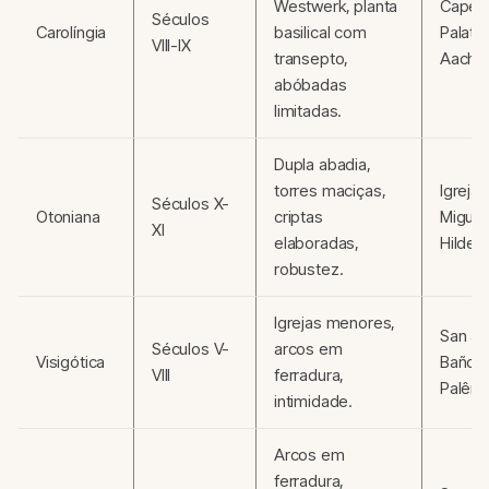
Westwerk, planta
Capel
Séculos
Carolíngia
basilical com
Palatin
VIII-IX
transepto,
Aache
abóbadas
limitadas.
Dupla abadia,
torres maciças,
Igreja
Séculos X-
Otoniana
criptas
Miguel
XI
elaboradas,
Hildes
robustez.
Igrejas menores,
San Ju
Séculos V-
arcos em
Visigótica
Baños,
VIII
ferradura,
Palênc
intimidade.
Arcos em
ferradura,