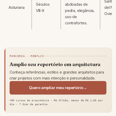
Santa 
Séculos
abóbadas de
Asturiana
del Na
VIII-X
pedra, elegância,
Ovied
uso de
contrafortes.
PARCERIA · MOBFLIX
Amplie seu repertório em arquitetura
Conheça referências, estilos e grandes arquitetos para
criar projetos com mais intenção e personalidade.
Quero ampliar meu repertório
+80 cursos de arquitetura · R$ 47/mês, menos de R$ 1,60 por
dia · 7 dias de garantia