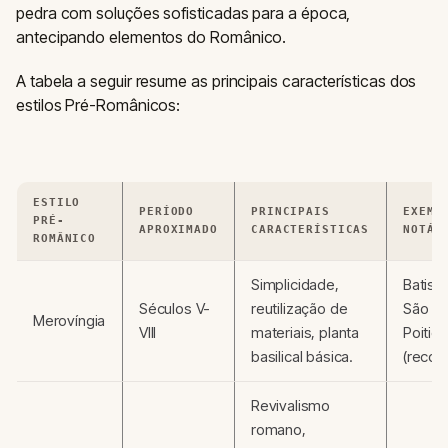
pedra com soluções sofisticadas para a época,
antecipando elementos do Românico.
A tabela a seguir resume as principais características dos
estilos Pré-Românicos:
ESTILO
PERÍODO
PRINCIPAIS
EXEMP
PRÉ-
APROXIMADO
CARACTERÍSTICAS
NOTÁV
ROMÂNICO
Simplicidade,
Batist
Séculos V-
reutilização de
São Jo
Merovíngia
VIII
materiais, planta
Poitier
basilical básica.
(recon
Revivalismo
romano,