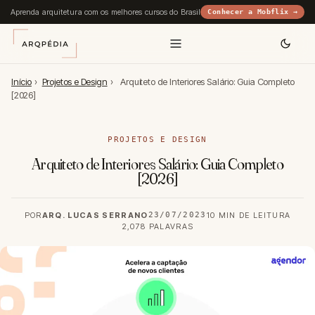
Aprenda arquitetura com os melhores cursos do Brasil
Conhecer a Mobflix →
Início
›
Projetos e Design
›
Arquiteto de Interiores Salário: Guia Completo
[2026]
PROJETOS E DESIGN
Arquiteto de Interiores Salário: Guia Completo
[2026]
POR
ARQ. LUCAS SERRANO
23/07/2023
10 MIN DE LEITURA
2,078 PALAVRAS