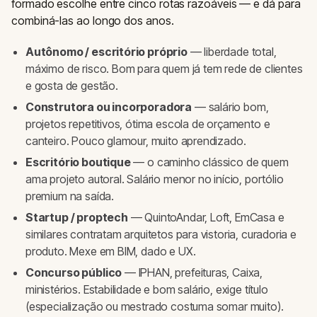
formado escolhe entre cinco rotas razoáveis — e dá para
combiná-las ao longo dos anos.
Autônomo / escritório próprio
— liberdade total,
máximo de risco. Bom para quem já tem rede de clientes
e gosta de gestão.
Construtora ou incorporadora
— salário bom,
projetos repetitivos, ótima escola de orçamento e
canteiro. Pouco glamour, muito aprendizado.
Escritório boutique
— o caminho clássico de quem
ama projeto autoral. Salário menor no início, portólio
premium na saída.
Startup / proptech
— QuintoAndar, Loft, EmCasa e
similares contratam arquitetos para vistoria, curadoria e
produto. Mexe em BIM, dado e UX.
Concurso público
— IPHAN, prefeituras, Caixa,
ministérios. Estabilidade e bom salário, exige título
(especialização ou mestrado costuma somar muito).