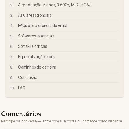
A graduação: 5 anos, 3.600h, MEC e CAU
As 6 áreas troncais
FAUs de referência do Brasil
Softwares essenciais
Soft skills críticas
Especialização e pós
Caminhos de carreira
Conclusão
FAQ