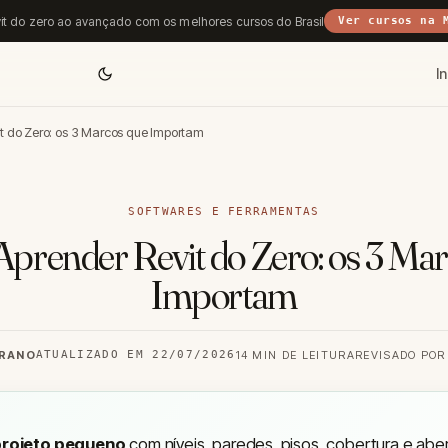
it do zero ao avançado com os melhores cursos do Brasil
Ver cursos na 
In
t do Zero: os 3 Marcos que Importam
SOFTWARES E FERRAMENTAS
prender Revit do Zero: os 3 Mar
Importam
RRANO
ATUALIZADO EM 22/07/2026
14 MIN DE LEITURA
REVISADO POR
projeto pequeno
com níveis, paredes, pisos, cobertura e abe