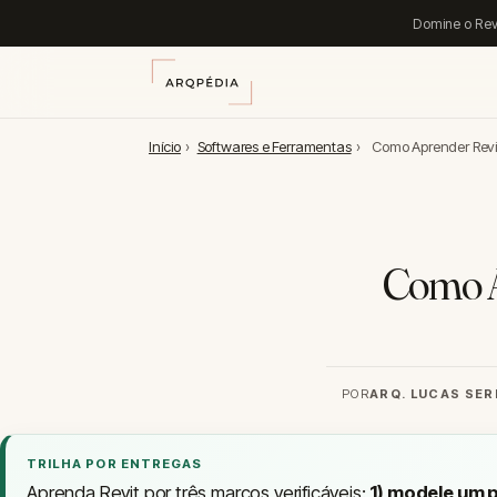
Domine o Rev
Início
›
Softwares e Ferramentas
›
Como Aprender Revi
Como A
POR
ARQ. LUCAS SE
TRILHA POR ENTREGAS
Aprenda Revit por três marcos verificáveis:
1) modele um 