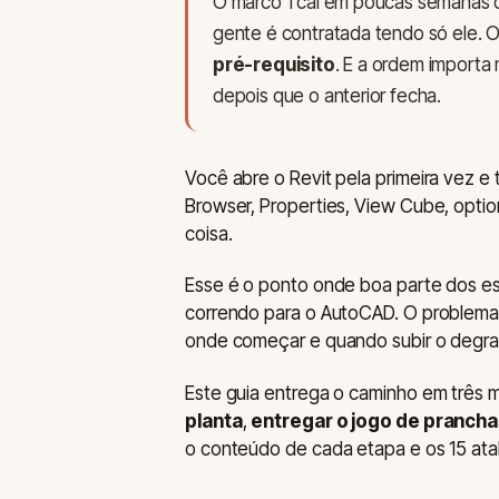
O marco 1 cai em poucas semanas de 
gente é contratada tendo só ele. O
pré-requisito
. E a ordem importa
depois que o anterior fecha.
Você abre o Revit pela primeira vez e 
Browser, Properties, View Cube, option
coisa.
Esse é o ponto onde boa parte dos es
correndo para o AutoCAD. O problema
onde começar e quando subir o degra
Este guia entrega o caminho em três
planta
,
entregar o jogo de pranch
o conteúdo de cada etapa e os 15 at