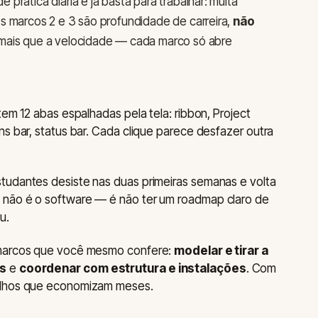
prática diária e já basta para trabalhar: muita
s marcos 2 e 3 são profundidade de carreira,
não
 mais que a velocidade — cada marco só abre
tem 12 abas espalhadas pela tela: ribbon, Project
s bar, status bar. Cada clique parece desfazer outra
tudantes desiste nas duas primeiras semanas e volta
 não é o software — é não ter um roadmap claro de
u.
 marcos que você mesmo confere:
modelar e tirar a
as
e
coordenar com estrutura e instalações
. Com
alhos que economizam meses.