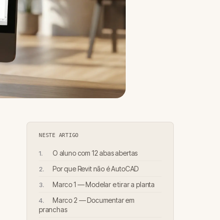
NESTE ARTIGO
O aluno com 12 abas abertas
Por que Revit não é AutoCAD
Marco 1 — Modelar e tirar a planta
Marco 2 — Documentar em
pranchas