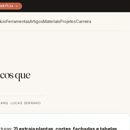
Mobflix →
ício
Ferramentas
Artigos
Materiais
Projetos
Carreira
cos que
 ARQ. LUCAS SERRANO
rturas;
2) extraia plantas, cortes, fachadas e tabelas