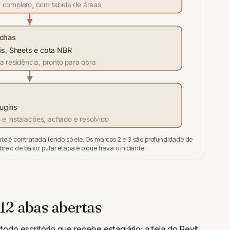
 completo, com tabela de áreas
chas
ais, Sheets e cota NBR
a residência, pronto para obra
ugins
a e instalações, achado e resolvido
nte é contratada tendo só ele. Os marcos 2 e 3 são profundidade de
re o de baixo: pular etapa é o que trava o iniciante.
12 abas abertas
odo escritório que recebe estagiário: a tela do Revit