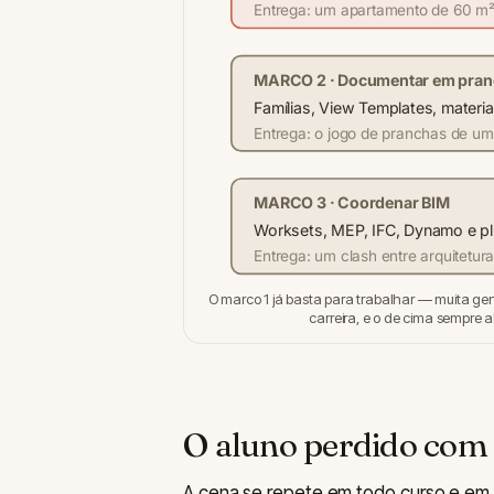
Entrega: um apartamento de 60 m²
MARCO 2 · Documentar em pran
Famílias, View Templates, materi
Entrega: o jogo de pranchas de um
MARCO 3 · Coordenar BIM
Worksets, MEP, IFC, Dynamo e pl
Entrega: um clash entre arquitetur
O marco 1 já basta para trabalhar — muita ge
carreira, e o de cima sempre ab
O aluno perdido com 
A cena se repete em todo curso e em t