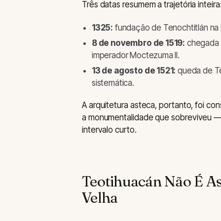
Três datas resumem a trajetória inteira
1325:
fundação de Tenochtitlán na 
8 de novembro de 1519:
chegada d
imperador Moctezuma II.
13 de agosto de 1521:
queda de Ten
sistemática.
A arquitetura asteca, portanto, foi c
a monumentalidade que sobreviveu —
intervalo curto.
Teotihuacán Não É As
Velha