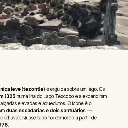
nica leve (tezontle)
e erguida sobre um lago. Os
em 1325
numa ilha do Lago Texcoco e a expandiram
, calçadas elevadas e aquedutos. O ícone é o
com
duas escadarias e dois santuários
—
loc (chuva). Quase tudo foi demolido a partir de
978
.