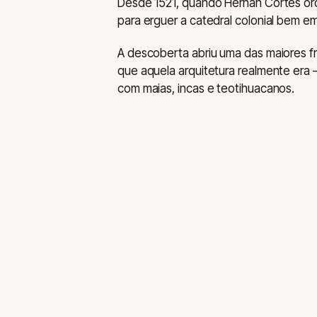
Desde 1521, quando Hernán Cortés or
para erguer a catedral colonial bem em
A descoberta abriu uma das maiores fr
que aquela arquitetura realmente er
com maias, incas e teotihuacanos.