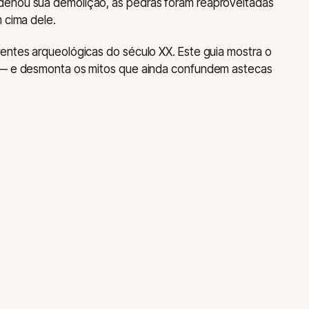
denou sua demolição, as pedras foram reaproveitadas
 cima dele.
entes arqueológicas do século XX. Este guia mostra o
a — e desmonta os mitos que ainda confundem astecas