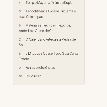
Templo Mayor: a Pirâmide Dupla
Tenochtitlán: a Cidade Flutuante e
suas Chinampas
Materiais e Técnicas: Tezontle,
Andesita e Gesso de Cal
O Calendário Asteca e a Piedra del
Sol
5 Mitos que Quase Todo Guia Conta
Errado
Fontes e referências
Conclusão