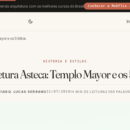
enda arquitetura com os melhores cursos do Brasil
Conhecer a Mobflix 
In
yor e os 5 Mitos
HISTÓRIA E ESTILOS
etura Asteca: Templo Mayor e os 
OR
ARQ. LUCAS SERRANO
21/07/2026
14 MIN DE LEITURA
3.059 PALAV