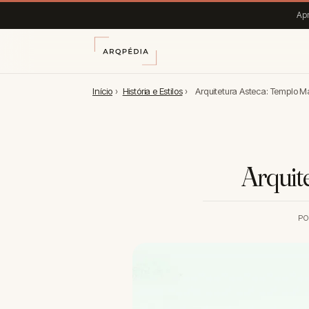
Apr
Início
›
História e Estilos
›
Arquitetura Asteca: Templo Ma
Arquit
P