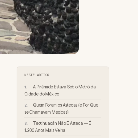
NESTE ARTIGO
A Pirâmide Estava Sob o Metrô da
Cidade do México
Quem Foram os Astecas (e Por Que
se Chamavam Mexicas)
Teotihuacán Não É Asteca — É
1.200 Anos Mais Velha