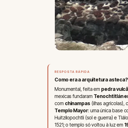
RESPOSTA RÁPIDA
Como era a arquitetura asteca?
Monumental, feita em
pedra vulcâ
mexicas fundaram
Tenochtitlán 
com
chinampas
(ilhas agrícolas)
Templo Mayor
: uma única base 
Huitzilopochtli (sol e guerra) e Tlá
1521; o templo só voltou à luz em
1