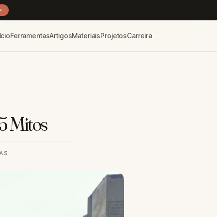
→
ício
Ferramentas
Artigos
Materiais
Projetos
Carreira
5 Mitos
RAS