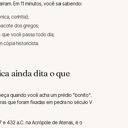
arram. Em 11 minutos, você sai sabendo:
nica, coríntia);
pacote dos gregos;
s que você passa todo dia;
 cópia historicista.
ica ainda dita o que
abeça quando você acha um prédio "bonito".
ras que foram fixadas em pedra no século V
7 e 432 a.C. na Acrópole de Atenas, é o