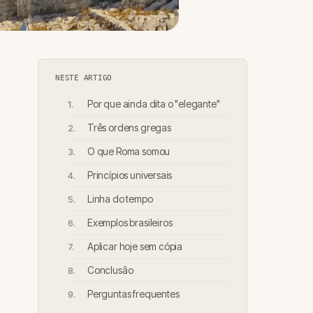
NESTE ARTIGO
Por que ainda dita o "elegante"
Três ordens gregas
O que Roma somou
Princípios universais
Linha do tempo
Exemplos brasileiros
Aplicar hoje sem cópia
Conclusão
Perguntas frequentes