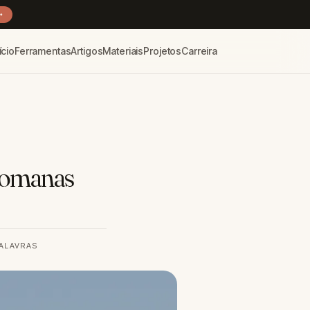
→
ício
Ferramentas
Artigos
Materiais
Projetos
Carreira
 Romanas
PALAVRAS