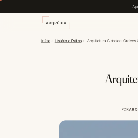
Apr
Início
›
História e Estilos
›
Arquitetura Clássica: Orden
Arquite
POR
ARQ