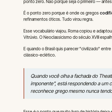
ponto zero. Não porque seja o primeiro — antes 
É o ponto zero porque é onde os gregos
codif
refinamentos óticos. Tudo virou regra.
Esse vocabulário viajou. Roma copiou e adaptou
Vitrúvio. O Neoclassicismo do século XVIII espal
E quando o Brasil quis parecer "civilizado" ent
clássico-eclético.
Quando você olha a fachada do Theatr
imponente", está respondendo a um có
reconhece grego mesmo nunca tendo
Esse é o ponto que muito livro de história deixa