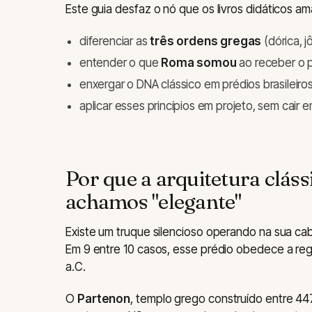
Este guia desfaz o nó que os livros didáticos am
diferenciar as
três ordens gregas
(dórica, jô
entender o que
Roma somou
ao receber o 
enxergar o DNA clássico em prédios brasileiro
aplicar esses princípios em projeto, sem cair em
Por que a arquitetura cláss
achamos "elegante"
Existe um truque silencioso operando na sua c
Em 9 entre 10 casos, esse prédio obedece a reg
a.C.
O
Partenon
, templo grego construído entre 44